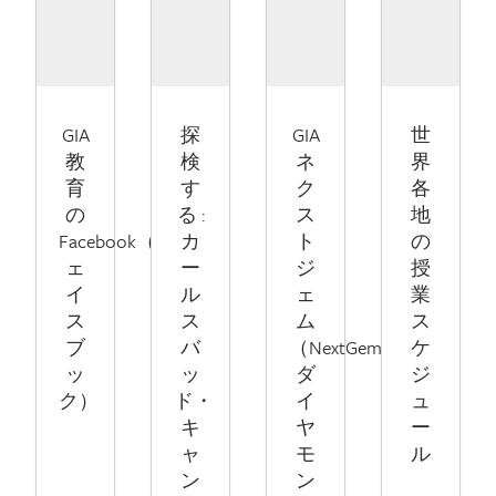
GIA
探
GIA
世
教
検
ネ
界
育
す
ク
各
の
る :
ス
地
Facebook（フ
カ
ト
の
ェ
ー
ジ
授
イ
ル
ェ
業
ス
ス
ム
ス
ブ
バ
（NextGem）
ケ
ッ
ッ
ダ
ジ
ク）
ド・
イ
ュ
キ
ヤ
ー
ャ
モ
ル
ン
ン