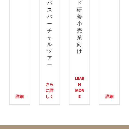
パ
ド
ス
研
バ
修
ー
小
チ
売
ャ
業
ル
向
ツ
け
ア
ー
LEAR
さら
N
に詳
MOR
詳細
しく
E
詳細