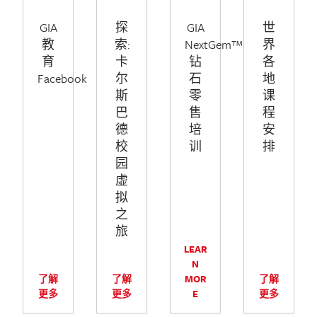
GIA
探
GIA
世
教
索:
NextGem™
界
育
卡
钻
各
Facebook
尔
石
地
斯
零
课
巴
售
程
德
培
安
校
训
排
园
虚
拟
之
旅
LEAR
N
了解
了解
MOR
了解
更多
更多
E
更多