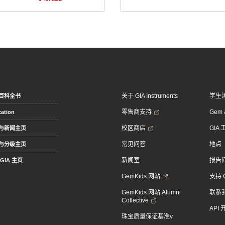
关于 GIA Instruments
学生
百科全书
零售商支持
Gem &
ation
校区商店
GIA
与新闻主页
常见问答
地点
与分级主页
新闻室
报告
GIA 主页
GemKids 网站
支持 
GemKids 网站 Alumni
联系
Collective
API
珠宝质量保证基准v