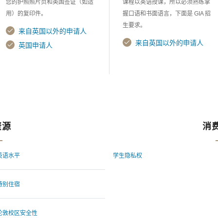
您的护照照片页和英国签证（如适
课程以英语授课，所以必须熟练掌
用）的复印件。
握口语和书面语言，下面是 GIA 招
生要求。
来自英国以外的申请人
来自英国以外的申请人
英国申请人
资源
消
英语水平
学生隐私权
特别住宿
伦敦校区安全性