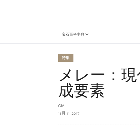
宝石百科事典
特集
メレー：現
成要素
GIA
11月 11, 2017