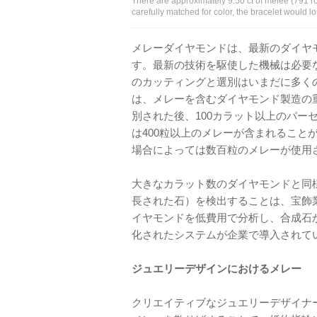
There are approximately 9.50 ct of melee (791 ro
carefully matched for color, the bracelet would 
メレーダイヤモンドは、最新のダイヤ
す。最新の技術を駆使した機械は必要
のカッティングと選別はいまだに多くの
は、メレーを含むダイヤモンド製造の
別された後、100カラット以上のパー
は400粒以上のメレーが含まれること
場合によっては数百粒のメレーが使用
大きなカラット数のダイヤモンドと同
長された石）を検出することは、宝飾
イヤモンドを低費用で分析し、合成石
化されたシステムが企業で導入されて
ジュエリーデザインにおけるメレー
クリエイティブなジュエリーデザイナ