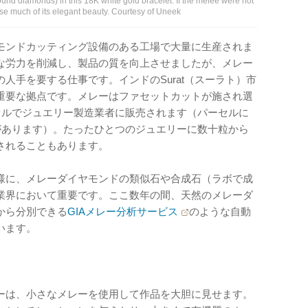
und diamonds) in this 18K white gold bracelet. If the melee were not
lose much of its elegant beauty. Courtesy of Uneek
モンドカッティング設備のある工場で大量に生産されま
な労力を削減し、製品の質を向上させましたが、メレー
人手を要する仕事です。インドのSurat（スーラト）市
重要な拠点です。メレーはファセットカットが施され選
セルでジュエリー製造業者に販売されます（パーセルに
があります）。たったひとつのジュエリーに数十粒から
されることもあります。
様に、メレーダイヤモンドの類似石や合成石（ラボで成
業界において重要です。ここ数年の間、天然のメレーダ
から分別できる
GIAメレー分析サービス
のような自動
います。
ーは、小さなメレーを使用して作品を大胆に見せます。