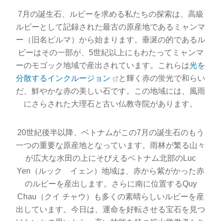
7月の誕生石、ルビーを求める私たちの探索は、高級
ルビーとして記録された最古の原産地であるミャンマ
ー（旧名ビルマ）から始まります。垂涎の的であるル
ビーはその一部が、5世紀以上にもわたってミャンマ
ーのモゴック地域で産出されています。これらは
光を
分散するインクルージョン
と輝く赤の蛍光で和らい
だ、鮮やかな赤の美しい石です。この地域には、風雨
にさらされた大理石と古い仏教寺院があります。
20世紀後半以降、ベトナムがこの7月の誕生石のもう
一つの重要な原産地となっています。雨林が繁る山々
が広大な水田の上にそびえるベトナム北部のLuc
Yen（ルック イェン）地域は、赤から紫がかった赤
のルビーを産出します。さらに南に位置するQuy
Chau（クイ チャウ）も多くの素晴らしいルビーを産
出しています。今日は、運命を好転させる宝石を見つ