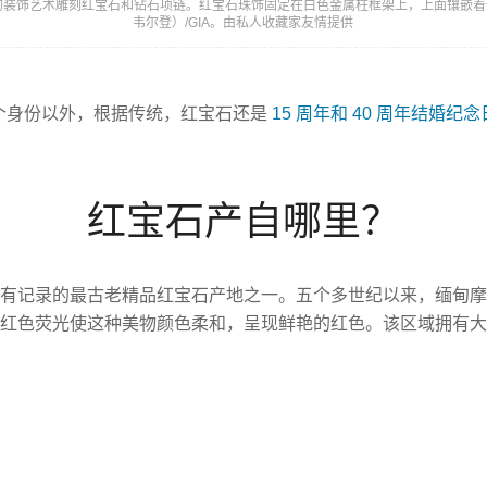
森）出品的装饰艺术雕刻红宝石和钻石项链。红宝石珠饰固定在白色金属柱框架上，上面镶嵌着一颗小
韦尔登）/GIA。由私人收藏家友情提供
个身份以外，根据传统，红宝石还是
15 周年和 40 周年结婚
红宝石产自哪里？
有记录的最古老精品红宝石产地之一。五个多世纪以来，缅甸摩
的红色荧光使这种美物颜色柔和，呈现鲜艳的红色。该区域拥有