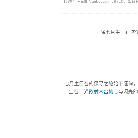
1930 年左右由 Mauboussin（莫布
除七月生日石这
七月生日石的探寻之旅始于缅甸，
宝石 –
光散射内含物
与闪亮