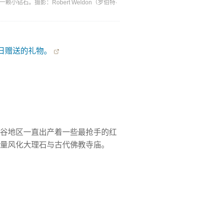
钻石。摄影：Robert Weldon（罗伯特·
纪念日赠送的礼物。
谷地区一直出产着一些最抢手的红
大量风化大理石与古代佛教寺庙。