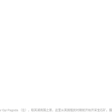
r Gyi Pagoda （左），取其湖周围之景，这里从英国殖民时期就开始开采宝石矿。摄影：V