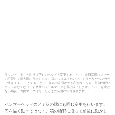
ラウンド（上）と彫り（下​​）のヘッドを変更することで、金細工用ハンマー
の可能性を最大限に引出します。 固いフェルトのバフにトリポリやベンガラ
で磨きます。 こうすることで、丸頭の表面がやや凸形状になり、外側の鋭い
エッジがなくなり、研磨面のツールマークを最小限にします。 ヘッドを磨か
ない場合、表面マークは打ったときに金属に転送されます。
ハンマーヘッドのノミ状の端にも同じ変更を行います。
円を描く動きではなく、端の輪郭に沿って前後に動かし