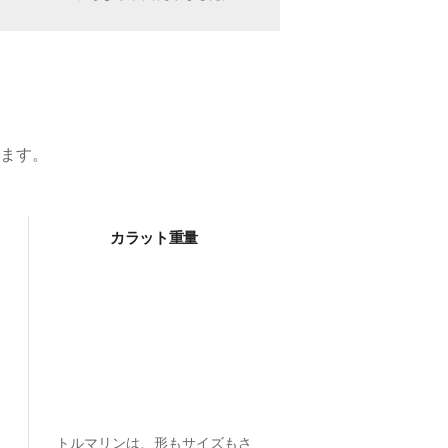
ます。
カラット重量
トルマリンは、形もサイズもさ