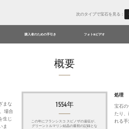
次のタイプで宝石を見る：
購入者のための手引き
フォト&ビデオ
概要
処理
1554年
ざまな
宝石の
、場合
たり、
を生じ
れる手
この年にフランシスコ スピノザの遠征が、
いま
グリーントルマリン結晶の最初の記録とな