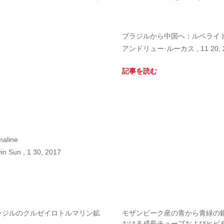
ブラジルから中国へ：ルベライ
アンドリュー·ルーカス , 11 20, 
記事を読む
maline
in Sun , 1 30, 2017
ラジルのクルゼイロトルマリン鉱
モザンビーク産の青から青緑の
おける成長チューブおよびヒビ