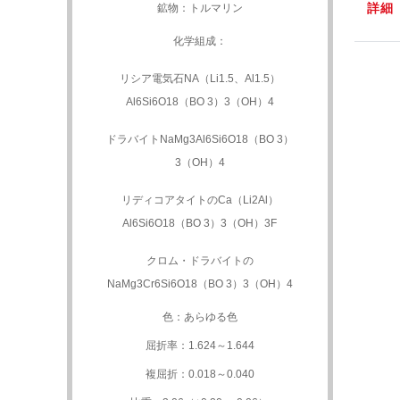
詳細
鉱物：トルマリン
化学組成：
リシア電気石NA（Li1.5、Al1.5）
Al6Si6O18（BO 3）3（OH）4
ドラバイトNaMg3Al6Si6O18（BO 3）
3（OH）4
リディコアタイトのCa（Li2Al）
Al6Si6O18（BO 3）3（OH）3F
クロム・ドラバイトの
NaMg3Cr6Si6O18（BO 3）3（OH）4
色：あらゆる色
屈折率：1.624～1.644
複屈折：0.018～0.040