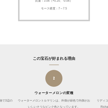
比重：3.06（+0.20、-0.06）
モース硬度：7～7.5
この宝石が好まれる理由
2
ウォーターメロンの変種
物で3辺の
ウォーターメロントルマリンは、外側が緑色で内側がお
リディコ
いしいそうなピンク色となっています。
Ric