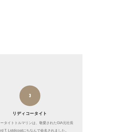
3
リディコータイト
ータイトトルマリンは、敬愛されたGIA元社長
hard T. Liddicoatにちなんで命名されました。