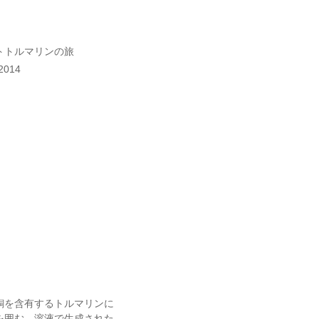
トトルマリンの旅
2014
銅を含有するトルマリンに
を囲む、溶液で生成された