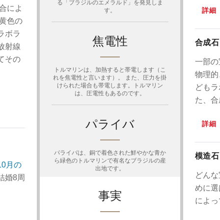
る「ブラジルのエメラルド」を発見しま
合によ
詳細
す。
黄色の
ラボラ
焦電性
合成石
放射線
てその
一部の
トルマリンは、加熱すると帯電します（こ
。
物理的
れを焦電性と言います）。 また、圧力を掛
けられた場合も帯電します。トルマリン
どもラ
は、圧電性もあるのです。
た、合
パライバ
詳細
パライバは、銅で着色された鮮やかな青か
模造石
ら緑色のトルマリンで有名なブラジルの産
10月の
出地です。
どんな
結婚8周
めに選
事実
によっ