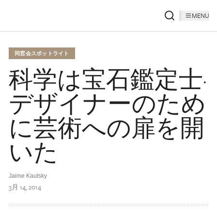
MENU
同窓会スポットライト
科学は宝石鑑定士·
デザイナーのため
に芸術への扉を開
いた
Jaime Kautsky
3月 14, 2014