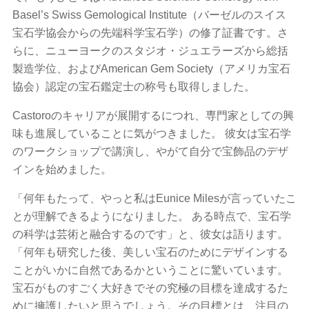
Basel’s Swiss Gemological Institute（バーゼルのスイス
宝石学協会からの先端科学宝石学）の修了証書です。さ
らに、ニューヨークのスタジオ・ジュエラーズから総括
製造学位、およびAmerican Gem Society（アメリカ宝石
協会）認定の宝石鑑定士の称号も取得しました。
Castoroのキャリアが展開するにつれ、専門家としての興
味も進展していることに気がつきました。 彼女は宝石学
のワークショップで講演し、やがて自分で宝飾品のデザ
インを始めました。
「何年もたって、やっと私はEunice Milesが言っていたこ
とが理解できるようになりました。 ある時点で、宝石学
の科学は芸術と融合するのです」と、彼女は語ります。
「何年も研究した後、美しい宝石のためにデザインする
ことがいかに自然であるかということに驚いています。
宝石がものすごく大好きでその究極の目標を達成するた
めに擁護したいと思うでしょう。その目標とは、注目の