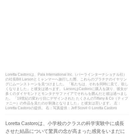
Loretta Castoroは、Pala International Inc.（パーラインターナショナル社）
の社長Bill Larsonとミャンマーへ旅行した際、これらのプラチナのイヤリン
グにムーンストーンを見つけました。 「私たちは、それを同時に見て、欲し
くなりました」と彼女は述べます。 LarsonはCastoroに購入を譲り、彼女が
多くのダイヤモンドとモンタナサファイアでそれらを囲んだと彼は述べまし
た。 「19世紀の変わり目にデザインされた たくさんのTiffany & Co（ティフ
ァニー）の作品を見たのが刺激となりました」と彼女は言います。 左：
Loretta Castoroの提供。 右：写真提供：Jeff Scovil © Loretta Castoro
Loretta Castoroは、小学校のクラスの科学実験中に成長
させた結晶について驚異の念が高まった感覚をいまだに