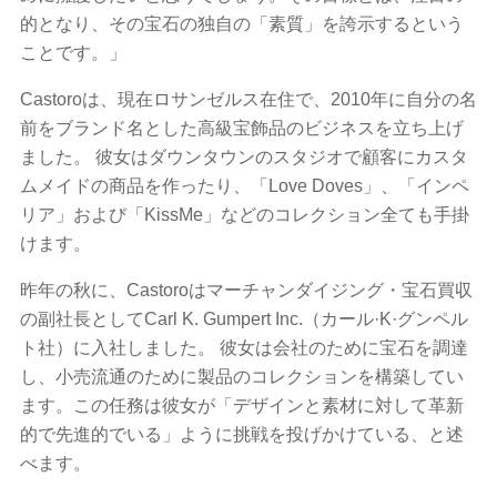
的となり、その宝石の独自の「素質」を誇示するという
ことです。」
Castoroは、現在ロサンゼルス在住で、2010年に自分の名
前をブランド名とした高級宝飾品のビジネスを立ち上げ
ました。 彼女はダウンタウンのスタジオで顧客にカスタ
ムメイドの商品を作ったり、「Love Doves」、「インペ
リア」および「KissMe」などのコレクション全ても手掛
けます。
昨年の秋に、Castoroはマーチャンダイジング・宝石買収
の副社長としてCarl K. Gumpert Inc.（カール·K·グンペル
ト社）に入社しました。 彼女は会社のために宝石を調達
し、小売流通のために製品のコレクションを構築してい
ます。この任務は彼女が「デザインと素材に対して革新
的で先進的でいる」ように挑戦を投げかけている、と述
べます。