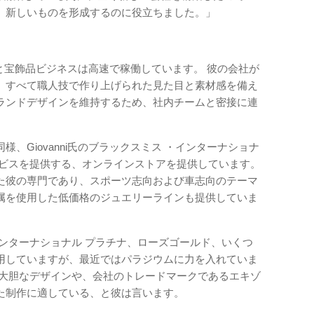
ら、新しいものを形成するのに役立ちました。」
宝石と宝飾品ビジネスは高速で稼働しています。 彼の会社が
、すべて職人技で作り上げられた見た目と素材感を備え
ランドデザインを維持するため、社内チームと密接に連
、Giovanni氏のブラックスミス ・インターナショナ
ービスを提供する、オンラインストアを提供しています。
た彼の専門であり、スポーツ志向および車志向のテーマ
属を使用した低価格のジュエリーラインも提供していま
ンターナショナル プラチナ、ローズゴールド、いくつ
用していますが、最近ではパラジウムに力を入れていま
、大胆なデザインや、会社のトレードマークであるエキゾ
た制作に適している、と彼は言います。