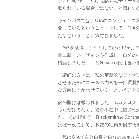
ラムの期間中、私は電話や電子メール
取られている場合ではない、と気付い
キャンパスでは、GIAのコンピュー
合っているということ、そして、GI
たすということに気付きました。
「GGを取得しようとしていた12ヶ月
量に新しいデザインを作成し、自分の
構築しました。」とGiovanni氏は言い
「講師の方々は、私の革新的なアイデ
させるためにコースの内容を一部調整
な方向に向かわせていく、ということ
彼の賭けは報われました。 GGプロ
っただけでなく、彼の不在中に彼の他
た。 その後すぐ、Blacksmith &
ほぼ一夜にして、多数の社員を擁する
「私はGIAで自分自身と自分のスキル