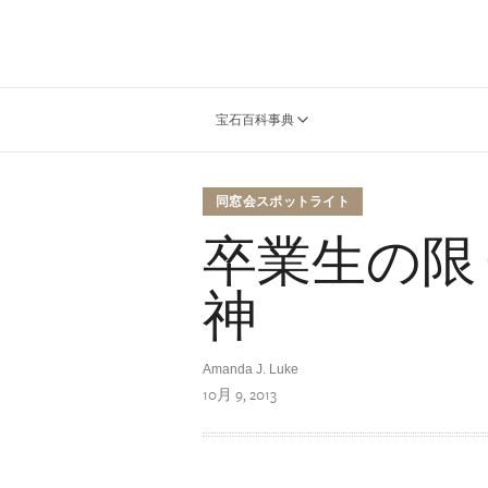
宝石百科事典
同窓会スポットライト
卒業生の限
神
Amanda J. Luke
10月 9, 2013