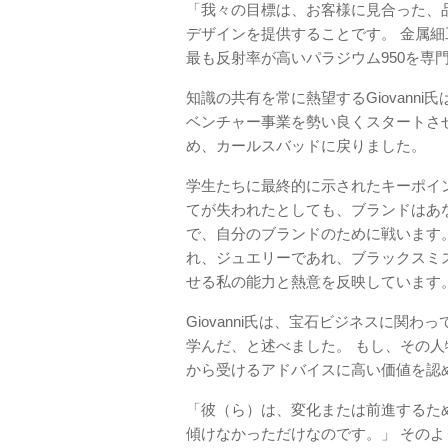
「我々の目標は、お客様に見合った、
デザインを提供することです。 金属
最も反射率が高いパラジウム950を専
知識の共有を常に熱望するGiovann
ベンチャー事業を勢い良くスタートさ
め、カールスバッドに戻りました。
学生たちに最終的に示されたキーポイ
てが失われたとしても、ブランドはあ
で、自分のブランドのために戦います
れ、ジュエリーであれ、ブラックスミ
せる私の能力と熱意を反映しています
Giovanni氏は、宝石ビジネスに関
学んだ、と述べました。 もし、その
から受けるアドバイスに高い価値を認
「彼（ら）は、変化または前進するた
傾けなかっただけなのです。」 その