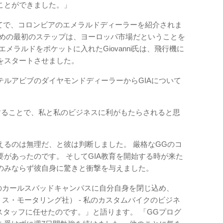
ことができました。」
のつてで、コロンビアのエメラルドディーラーを紹介されま
ための最初のステップは、ヨーロッパ市場だということを
メラルドをポケットに入れたGiovanni氏は、飛行機に
をスタートさせました。
テルアビブのダイヤモンドディーラーからGIAについて
。
することで、私と私のビジネスに利がもたらされると思
。
えるのは無理だ、と彼は判断しました。 厳格なGGのコ
があったのです。 そしてGIA教育を開始する時が来た
々のみならず彼自身に驚きと衝撃を与えました。
のカールスバッドキャンパスに自分自身を閉じ込め、
（ブラックスミス・モータリング社） - 私のカスタムバイクのビジネ
部スタッフに任せたのです。」と語ります。 「GGプログ