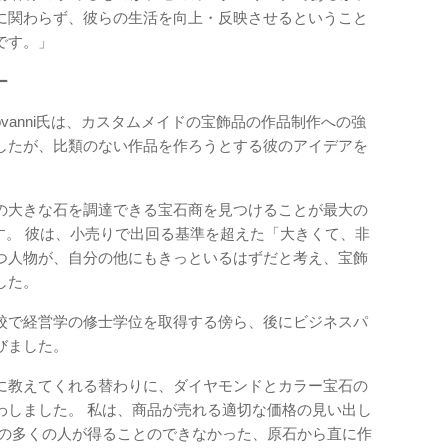
に関わらず、彼らの生活を向上・反映させるということ
です。」
ー
vanni氏は、カスタムメイドの宝飾品の作品制作への強
したが、比類のない作品を作ろうとする彼のアイデアを
。
の大きな石を調達できる宝石商を見つけることが最大の
います。 彼は、小売りで出回る基準を超えた「大きくて、非
つ人物が、自分の他にもきっといるはずだと考え、宝飾
した。
校で経営学の修士学位を取得する傍ら、後にビジネスパ
びました。
に教えてくれる替わりに、ダイヤモンドとカラー宝石の
わしました。 私は、商品が売れる適切な価格の見い出し
他の多くの人が得ることのできなかった、原石から直に作