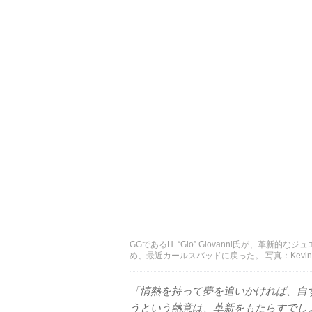
GGであるH. “Gio” Giovanni氏が、
め、最近カールスバッドに戻った。 写真：Kevin Sch
「情熱を持って夢を追いかければ、自
うという熱意は、革新をもたらすでし