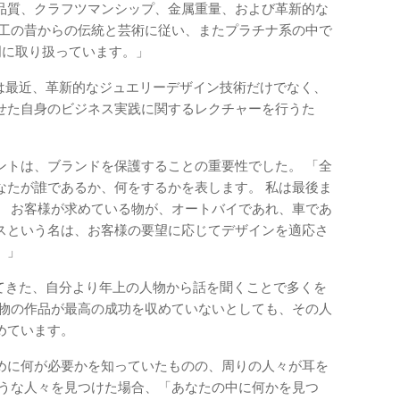
品質、クラフツマンシップ、金属重量、および革新的な
細工の昔からの伝統と芸術に従い、またプラチナ系の中で
門に取り扱っています。」
i氏は最近、革新的なジュエリーデザイン技術だけでなく、
せた自身のビジネス実践に関するレクチャーを行うた
ントは、ブランドを保護することの重要性でした。 「全
なたが誰であるか、何をするかを表します。 私は最後ま
。 お客様が求めている物が、オートバイであれ、車であ
スという名は、お客様の要望に応じてデザインを適応さ
。」
わってきた、自分より年上の人物から話を聞くことで多くを
人物の作品が最高の成功を収めていないとしても、その人
めています。
めに何が必要かを知っていたものの、周りの人々が耳を
ような人々を見つけた場合、「あなたの中に何かを見つ