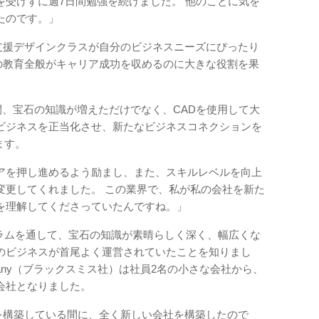
を受けずに週7日間勉強を続けました。 他のことに気を
たのです。」
タ支援デザインクラスが自分のビジネスニーズにぴったり
Aの教育全般がキャリア成功を収めるのに大きな役割を果
間、宝石の知識が増えただけでなく、CADを使用して大
ビジネスを正当化させ、新たなビジネスコネクションを
ます。
アを押し進めるよう励まし、また、スキルレベルを向上
変更してくれました。 この業界で、私が私の会社を新た
を理解してくださっていたんですね。」
グラムを通して、宝石の知識が素晴らしく深く、幅広くな
のビジネスが首尾よく運営されていたことを知りまし
 Company（ブラックスミス社）は社員2名の小さな会社から、
会社となりました。
を構築している間に、全く新しい会社を構築したので