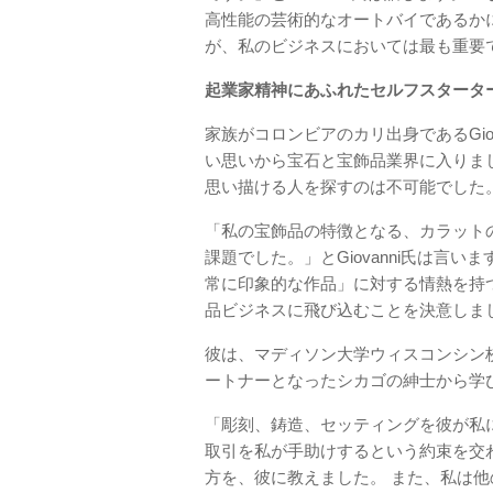
高性能の芸術的なオートバイであるか
が、私のビジネスにおいては最も重要
起業家精神にあふれたセルフスタータ
家族がコロンビアのカリ出身であるGio
い思いから宝石と宝飾品業界に入りま
思い描ける人を探すのは不可能でした
「私の宝飾品の特徴となる、カラット
課題でした。」とGiovanni氏は言
常に印象的な作品」に対する情熱を持
品ビジネスに飛び込むことを決意しま
彼は、マディソン大学ウィスコンシン
ートナーとなったシカゴの紳士から学
「彫刻、鋳造、セッティングを彼が私
取引を私が手助けするという約束を交
方を、彼に教えました。 また、私は