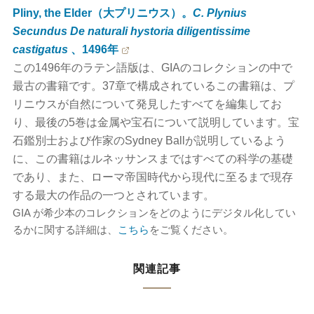
Pliny, the Elder（大プリニウス）。
C. Plynius
Secundus De naturali hystoria diligentissime
castigatus
、1496年
この1496年のラテン語版は、GIAのコレクションの中で
最古の書籍です。37章で構成されているこの書籍は、プ
リニウスが自然について発見したすべてを編集してお
り、最後の5巻は金属や宝石について説明しています。宝
石鑑別士および作家のSydney Ballが説明しているよう
に、この書籍はルネッサンスまではすべての科学の基礎
であり、また、ローマ帝国時代から現代に至るまで現存
する最大の作品の一つとされています。
GIA が希少本のコレクションをどのようにデジタル化してい
るかに関する詳細は、
こちら
をご覧ください。
関連記事