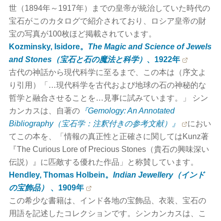
世（1894年～1917年）までの皇帝が統治していた時代の
宝石がこのカタログで紹介されており、ロシア皇帝の財
宝の写真が100枚ほど掲載されています。
Kozminsky, Isidore。
The Magic and Science of Jewels
and Stones（宝石と石の魔法と科学）
、1922年
古代の神話から現代科学に至るまで、この本は（序文よ
り引用）「…現代科学を古代および地球の石の神秘的な
哲学と融合させることを…見事に試みています。」 シン
カンカスは、自著の
『Gemology: An Annotated
Bibliography（宝石学：注釈付きの参考文献）』
におい
てこの本を、「情報の真正性と正確さに関してはKunz著
『The Curious Lore of Precious Stones（貴石の興味深い
伝説）』に匹敵する優れた作品」と称賛しています。
Hendley, Thomas Holbein。
Indian Jewellery（インド
の宝飾品）
、1909年
この希少な書籍は、インド各地の宝飾品、衣装、宝石の
用語を記述したコレクションです。シンカンカスは、こ