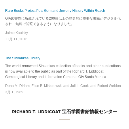
Rare Books Project Puts Gem and Jewelry History Within Reach
GIA図書館に所蔵されている200冊以上の歴史的に重要な書籍がデジタル化
され、無料で閲覧できるようになりました。
Jaime Kautsky
11月 11, 2016
The Sinkankas Library
The world-renowned Sinkankas collection of books and other publications
is now available to the public as part of the Richard T. Liddicoat
Gemological Library and Information Center at GIA Santa Monica.
Dona M. Dirlam, Elise B. Misiorowski and Juli L. Cook, and Robert Weldon
3月 1, 1989
RICHARD T. LIDDICOAT 宝石学図書館情報センター