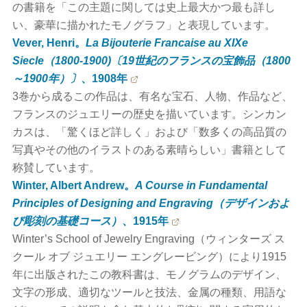
の書籍を「この主題に関しては史上最大かつ最も詳し
い、豪華に描かれたモノグラフ」と表現しています。
Vever, Henri。
La Bijouterie Francaise au XIXe
Siecle（1800-1900)〔19世紀のフランスの宝飾品（1800
～1900年）〕
、1908年
3巻から成るこの作品は、有名な宝石、人物、作品など、
フランスのジュエリーの歴史を描いています。シンカン
カスは、「驚くほど詳しく」および「数多くの高品質の
写真やその他のイラストのある素晴らしい」書籍として
称賛しています。
Winter, Albert Andrew。
A Course in Fundamental
Principles of Designing and Engraving（デザインおよ
び彫刻の基礎コース）
、1915年
Winter’s School of Jewelry Engraving（ウィンターズ ス
クール オブ ジュエリー エングレービング）により1915
年に出版されたこの教科書は、モノグラムのデザイン、
文字の形成、適切なツールと技法、金属の種類、用語な