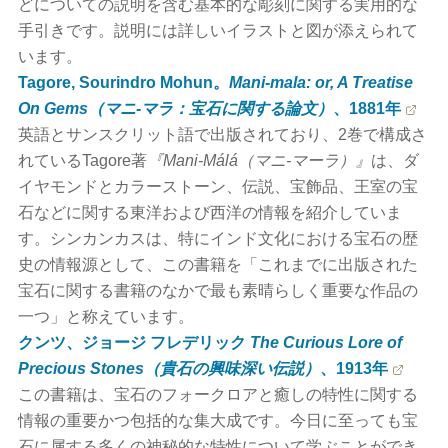
どについての説明を含む基本的な彫刻に関する実用的な
手引きです。説明には詳しいイラストと図が添えられて
います。
Tagore, Sourindro Mohun。
Mani-mala: or, A Treatise
On Gems（マニ-マラ：宝石に関する論文）
、1881年
英語とサンスクリット語で出版されており、2巻で構成さ
れているTagore著
『Mani-Málá（マニ-マーラ）』
は、ダ
イヤモンドとカラーストーン、伝説、宝飾品、王室の宝
石などに関する東洋および西洋の情報を紹介していま
す。シンカンカスは、特にインド文化における宝石の歴
史の情報源として、この書籍を「これまでに出版された
宝石に関する書籍のなかで最も素晴らしく重要な作品の
一つ」と称えています。
クンツ、ジョージ フレデリック
The Curious Lore of
Precious Stones（貴石の興味深い伝説）
、1913年
この書籍は、宝石のフォークロアと癒しの特性に関する
情報の重要かつ包括的な集大成です。今日に至っても宝
石に属する多くの神秘的な特性について学ぶことができ