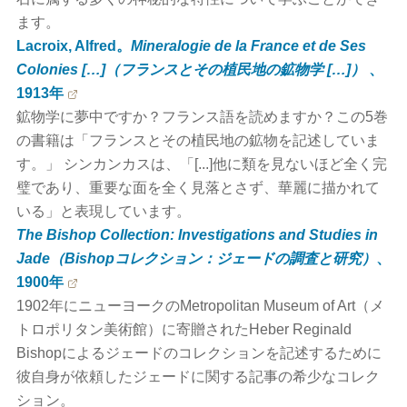
ます。
Lacroix, Alfred。
Mineralogie de la France et de Ses
Colonies […]（フランスとその植民地の鉱物学 […]）
、
1913年
鉱物学に夢中ですか？フランス語を読めますか？この5巻
の書籍は「フランスとその植民地の鉱物を記述していま
す。」 シンカンカスは、「[...]他に類を見ないほど全く完
璧であり、重要な面を全く見落とさず、華麗に描かれて
いる」と表現しています。
The Bishop Collection: Investigations and Studies in
Jade（Bishopコレクション：ジェードの調査と研究）
、
1900年
1902年にニューヨークのMetropolitan Museum of Art（メ
トロポリタン美術館）に寄贈されたHeber Reginald
Bishopによるジェードのコレクションを記述するために
彼自身が依頼したジェードに関する記事の希少なコレク
ション。