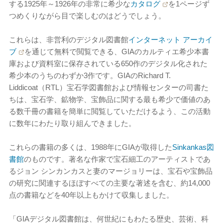
する1925年～1926年の非常に希少な
カタログ
を1ページず
つめくりながら目で楽しむのはどうでしょう。
これらは、非営利のデジタル図書館
インターネット アーカイ
ブ
を通じて無料で閲覧できる、GIAのカルティエ希少本書
庫および資料室に保存されている650作のデジタル化された
希少本のうちのわずか3作です。GIAのRichard T.
Liddicoat（RTL）宝石学図書館および情報センターの司書た
ちは、宝石学、鉱物学、宝飾品に関する最も希少で価値のあ
る数千冊の書籍を簡単に閲覧していただけるよう、この活動
に数年にわたり取り組んできました。
これらの書籍の多くは、1988年にGIAが取得した
Sinkankas図
書館
のものです。著名な作家で宝石細工のアーティストであ
るジョン シンカンカスと妻のマージョリーは、宝石や宝飾品
の研究に関連するほぼすべての主要な著述を含む、約14,000
点の書籍などを40年以上もかけて収集しました。
「GIAデジタル図書館は、何世紀にもわたる歴史、芸術、科