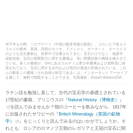
何千年もの間、このアゲート（中国の観音菩薩の彫刻）、コロンビア産エメ
ラルドの標本、真珠、貝殻のカメオ、アメシスト、ガーネット、ターコイズ
のような宝石素材は、世界中で珍重されてきた。宝石だけでなく、地質学、
採鉱技術、宝石の国際取引に関する書籍は、長い間愛好家の興味を掻き立て
ている。多くの書籍が、GIAにあるカルティエ希少本書庫および資料室に保
管されており、宝石に関する古代および現代の著述が所蔵されている。これ
らの数多くの書籍（それ自体が財宝である）は、インターネット アーカイブ
を通じて、無料で閲覧することができる。写真撮影：Robert Weldon/GIA
ラテン語を勉強し直して、古代の宝石学の基礎とされている
17世紀の書籍、プリニウスの
『Natural History（博物史）』
を読んでみませんか？朝のコーヒーを飲みながら、1817年
に出版されたサワビーの『
British Mineralogy（英国の鉱物
学）
』をじっくりと読んでみるのはいかがでしょうか。そ
れとも、ロシアのロマノフ王朝のレガリアと王冠の宝石に関