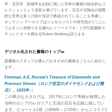
学、宝石学、鉱物学を記録に残した写本や書籍の総合的なコ
レクションとして成長を遂げています。宝石や宝飾品の国際
的な世界は多くの国や言語で構成されていることを考慮し、
オンライン アーカイブはジェモロジストや研究員がどこにい
てもすぐに利用できる優れたリソースです」とRTL図書館で
ディレクターを務めるRobert Weldonは語ります。
デジタル化された書籍のトップ10
図書館のスタッフが選んだおすすめの書籍をこちらに紹介し
ます。
Fersman, A.E.
Russia’s Treasure of Diamonds and
Precious Stones（ロシア至宝のダイヤモンドおよび貴
石）
、1925年
この希少なカタログは、1917年にロシア帝政が崩壊した
当時のロシアのレガリアと王冠の宝石を記録に残してい
ます。ピョートル1世（1689年～1725年）からニコライ2