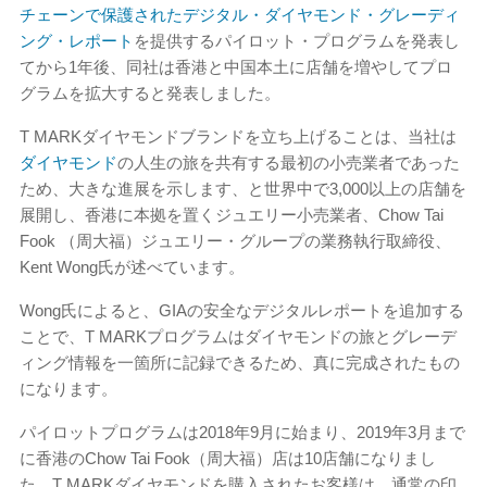
チェーンで保護されたデジタル・ダイヤモンド・グレーディ
ング・レポート
を提供するパイロット・プログラムを発表し
てから1年後、同社は香港と中国本土に店舗を増やしてプロ
グラムを拡大すると発表しました。
T MARKダイヤモンドブランドを立ち上げることは、当社は
ダイヤモンド
の人生の旅を共有する最初の小売業者であった
ため、大きな進展を示します、と世界中で3,000以上の店舗を
展開し、香港に本拠を置くジュエリー小売業者、Chow Tai
Fook （周大福）ジュエリー・グループの業務執行取締役、
Kent Wong氏が述べています。
Wong氏によると、GIAの安全なデジタルレポートを追加する
ことで、T MARKプログラムはダイヤモンドの旅とグレーデ
ィング情報を一箇所に記録できるため、真に完成されたもの
になります。
パイロットプログラムは2018年9月に始まり、2019年3月まで
に香港のChow Tai Fook（周大福）店は10店舗になりまし
た。T MARKダイヤモンドを購入されたお客様は、通常の印