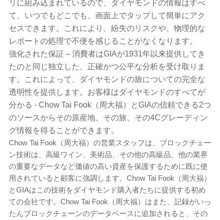
リに組み込まれているので、ダイヤモンドの情報はすべ
て、いつでもどこでも、画面上でタップして簡単にアク
セスできます。これにより、紛失のリスクや、物理的な
レポートの処理で不便を感じることがなくなります。
強化された保証 – 消費者はGIAが1931年以来提供してき
たのと同じ独立した、正確かつ公平な分析を受け取りま
す。これによって、ダイヤモンドの旅についての完全な
透明性を提供します。お客様はダイヤモンドのすべてが
分かる - Chow Tai Fook（周大福）とGIAの信頼できる2つ
のソースからその原産地、その旅、その4Cグレーディン
グ情報を得ることができます。
Chow Tai Fook（周大福）の営業スタッフは、ブロックチェー
ン技術は、高級ワイン、美術品、その他の高級品、他の業界
の重要なデータなど価値の高い資産を保護するために既に使
用されていると顧客に強調します。Chow Tai Fook（周大福）
とGIAはこの技術をダイヤモンド購入者たちに提供する初め
ての会社です。Chow Tai Fook（周大福）はまた、記録がいっ
たんブロックチェーンのデータベースに追加されると、その