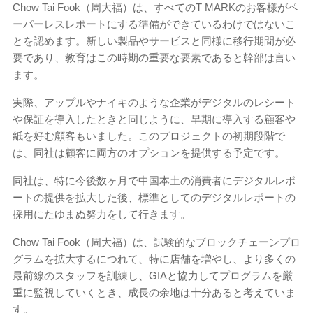
Chow Tai Fook（周大福）は、すべてのT MARKのお客様がペ
ーパーレスレポートにする準備ができているわけではないこ
とを認めます。新しい製品やサービスと同様に移行期間が必
要であり、教育はこの時期の重要な要素であると幹部は言い
ます。
実際、アップルやナイキのような企業がデジタルのレシート
や保証を導入したときと同じように、早期に導入する顧客や
紙を好む顧客もいました。このプロジェクトの初期段階で
は、同社は顧客に両方のオプションを提供する予定です。
同社は、特に今後数ヶ月で中国本土の消費者にデジタルレポ
ートの提供を拡大した後、標準としてのデジタルレポートの
採用にたゆまぬ努力をして行きます。
Chow Tai Fook（周大福）は、試験的なブロックチェーンプロ
グラムを拡大するにつれて、特に店舗を増やし、より多くの
最前線のスタッフを訓練し、GIAと協力してプログラムを厳
重に監視していくとき、成長の余地は十分あると考えていま
す。