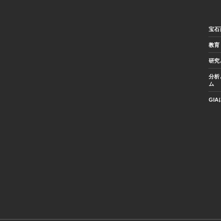
宝石
教育
研究
分析
ム
GI