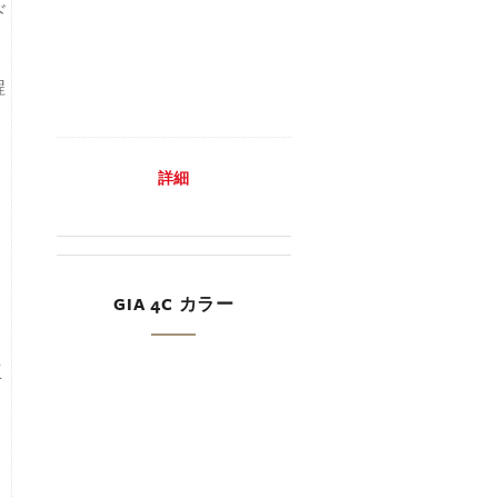
ド
程
詳細
GIA 4C カラー
互