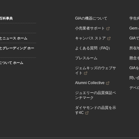
GIAの機器について
学生
百科事典
小売業者サポート
Gem &
キャンパス ストア
GIA
とニュース ホーム
よくある質問（FAQ）
所在
とグレーディング ホー
プレスルーム
懸念
Aについて ホーム
ジェムキッズのウェブサ
GIA
イト
問い
Alumni Collective
デベロ
ジュエリーの品質保証ベ
ンチマーク
ダイヤモンドの品質を示
す4C