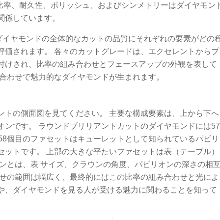
量比率、耐久性、ポリッシュ、およびシンメトリーはダイヤモン
関係しています。
はダイヤモンドの全体的なカットの品質にそれぞれの要素がどの
評価されます。 各々のカットグレードは、エクセレントからプ
付けされ、比率の組み合わせとフェースアップの外観を表して
み合わせで魅力的なダイヤモンドが生まれます。
ントの側面図を見てください。 主要な構成要素は、上から下へ
オンです。 ラウンドブリリアントカットのダイヤモンドには57
58個目のファセットはキューレットとして知られているパビリ
セットです。 上部の大きな平たいファセットは表（テーブル）
ョンとは、表 サイズ、クラウンの角度、パビリオンの深さの相
合せの範囲は幅広く、最終的にはこの比率の組み合わせと光によ
や、ダイヤモンドを見る人が受ける魅力に関わることを知って