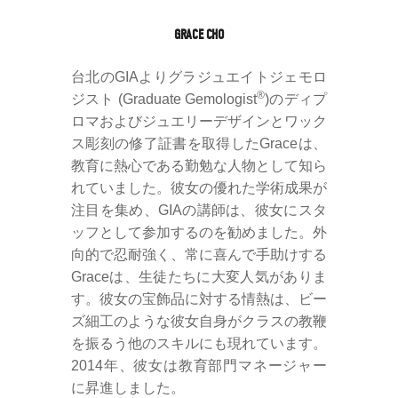
GRACE CHO
台北のGIAよりグラジュエイトジェモロ
®
ジスト (Graduate Gemologist
)のディプ
ロマおよびジュエリーデザインとワック
ス彫刻の修了証書を取得したGraceは、
教育に熱心である勤勉な人物として知ら
れていました。彼女の優れた学術成果が
注目を集め、GIAの講師は、彼女にスタ
ッフとして参加するのを勧めました。外
向的で忍耐強く、常に喜んで手助けする
Graceは、生徒たちに大変人気がありま
す。彼女の宝飾品に対する情熱は、ビー
ズ細工のような彼女自身がクラスの教鞭
を振るう他のスキルにも現れています。
2014年、彼女は教育部門マネージャー
に昇進しました。