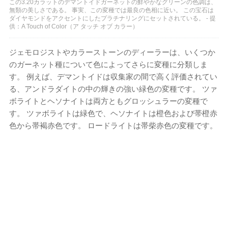
この3.20カラットのデマントイドガーネットの鮮やかなグリーンの色調は、
無類の美しさである。 事実、この変種では最良の色相に近い。 この宝石は
ダイヤモンドをアクセントにしたプラチナリングにセットされている。 - 提
供：A Touch of Color（ア タッチ オブ カラー）
ジェモロジストやカラーストーンのディーラーは、いくつか
のガーネット種について色によってさらに変種に分類しま
す。 例えば、デマントイドは収集家の間で高く評価されてい
る、アンドラダイトの中の輝きの強い緑色の変種です。 ツァ
ボライトとヘソナイトは両方ともグロッシュラーの変種で
す。 ツァボライトは緑色で、ヘソナイトは橙色および帯橙赤
色から帯褐赤色です。 ロードライトは帯柴赤色の変種です。