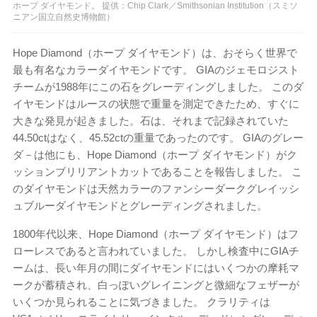
ホープ ダイヤモンド。 提供：Chip Clark／Smithsonian Institution（スミソ
ニアン国立自然史博物館）
Hope Diamond（ホープ ダイヤモンド）は、おそらく世界で
最も有名なカラーダイヤモンドです。 GIAのジェモロジスト
チームが1988年にこの石をグレーディングしました。 このダ
イヤモンドはルースの状態で重量を測定できたため、すぐに
大きな発見が起きました。石は、それまで記録されていた
44.50ctはなく、45.52ctの重量であったのです。 GIAのグレー
ダ－は他にも、Hope Diamond（ホープ ダイヤモンド）がク
ッションブリリアントカットであることを報告しました。 こ
のダイヤモンドは天然カラーのファンシーダークグレイッシ
ュブルーダイヤモンドとグレーディングされました。
1800年代以来、Hope Diamond（ホープ ダイヤモンド）はフ
ローレスであると言われていました。 しかし検査中にGIAチ
ームは、長い年月の間にダイヤモンドにはいくつかの摩耗マ
ークが蓄積され、白っぽいグレイニングと微細なフェザーが
いくつか見られることに気づきました。 クラリティは