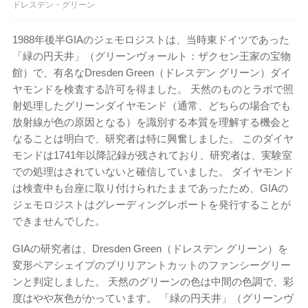
ドレスデン・グリーン
1988年後半GIAのジェモロジストは、当時東ドイツであった
「緑の円天井」（グリーンヴォールト：ザクセン王家の宝物
館）で、有名なDresden Green（ドレスデン グリーン）ダイ
ヤモンドを検査する許可を得ました。 天然のものとラボで照
射処理したグリーンダイヤモンド（通常、どちらの場合でも
放射線が色の原因となる）を識別する本質を理解する機会と
なることは明白で、研究者は特に興奮しました。 このダイヤ
モンドは1741年以降記録が残されており、研究者は、実験室
での処理はされていないと確信していました。 ダイヤモンド
は検査中も台座に取り付けられたままであったため、GIAの
ジェモロジストはグレーディングレポートを発行することが
できませんでした。
GIAの研究者は、Dresden Green（ドレスデン グリーン）を
変形ペアシェイプのブリリアントカットのファンシーグリー
ンと判定しました。 天然のグリーンの色は中間の色調で、彩
度はやや灰色がかっています。 「緑の円天井」（グリーンヴ