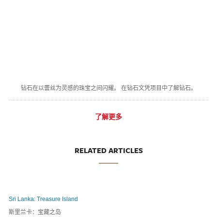
钻石在以蕾丝为灵感的珠宝之间闪耀。 在钻石文凭项目中了解钻石。
了解更多
RELATED ARTICLES
Sri Lanka: Treasure Island
斯里兰卡：宝藏之岛