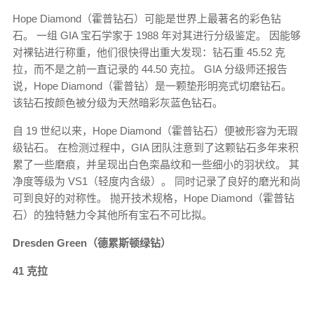
Hope Diamond（霍普钻石）可能是世界上最著名的彩色钻
石。 一组 GIA 宝石学家于 1988 年对其进行分级鉴定。 因能够
对裸钻进行称重，他们很快得出重大发现：钻石重 45.52 克
拉，而不是之前一直记录的 44.50 克拉。 GIA 分级师还报告
说，Hope Diamond（霍普钻）是一颗垫形明亮式切磨钻石。
该钻石按颜色被分级为天然暗彩灰蓝色钻石。
自 19 世纪以来，Hope Diamond（霍普钻石）便被形容为无瑕
级钻石。 在检测过程中，GIA 团队注意到了这颗钻石多年来积
累了一些磨痕，并呈现出白色栾晶纹和一些细小的羽状纹。 其
净度等级为 VS1（轻度内含级）。 同时记录了良好的磨光和尚
可到良好的对称性。 抛开技术规格，Hope Diamond（霍普钻
石）的独特魅力令其他所有宝石不可比拟。
Dresden Green（德累斯顿绿钻）
41 克拉