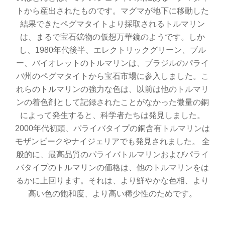
トから産出されたものです。マグマが地下に移動した
結果できたペグマタイトより採取されるトルマリン
は、まるで宝石鉱物の仮想万華鏡のようです。しか
し、1980年代後半、エレクトリックグリーン、ブル
ー、バイオレットのトルマリンは、ブラジルのパライ
バ州のペグマタイトから宝石市場に参入しました。こ
れらのトルマリンの強力な色は、以前は他のトルマリ
ンの着色剤として記録されたことがなかった微量の銅
によって発生すると、科学者たちは発見しました。
2000年代初頭、パライバタイプの銅含有トルマリンは
モザンビークやナイジェリアでも発見されました。 全
般的に、最高品質のパライバトルマリンおよびパライ
バタイプのトルマリンの価格は、他のトルマリンをは
るかに上回ります。それは、より鮮やかな色相、より
高い色の飽和度、より高い稀少性のためです
。