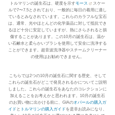
トルマリンの誕生石は、硬度を示す
モース
スケー
ルで7〜7.5とされており、一般的に毎日の着用に適し
ているとみなされています。これらのカラフルな宝石
は、通常、光やほとんどの化学薬品に対して抵抗でき
るほど十分に安定していますが、熱にさらされると損
傷することがあります。この10月の誕生石は、温か
い石鹸水と柔らかいブラシを使用して安全に洗浄する
ことができます。超音波洗浄器やスチームクリーナー
の使用はお勧めできません。
こちらでは2つの10月の誕生石に関する歴史、そして
これらの誕生石がどこで発見されるかについてご説明
しました。これらの誕生石をあなたのコレクションに
加えることをお考えかと思われます。10月の誕生石
のお買い物に出かける前に、GIAの
オパールの購入ガ
イド
と
トルマリンの購入ガイド
を是非お読みになり、