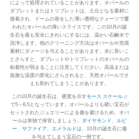
によって処理されていることがあります。オパールの
ダブレットまたはトリプレットは、土台となる素材に
接着され、ドームの形をした薄い透明なクォーツで覆
われたオパールの薄いスライスです。この10月の誕
生石を最も安全にきれいにするには、温かい石鹸水で
洗浄します。他のクリーニング方法はオパールや充填
素材にダメージを与えることがあります。水に長いこ
とさらすと、ダブレットやトリプレットのオパールの
粘着性が弱まることに注意してください。高温または
急激な温度の変化にさらされると、天然オパールでさ
えも割れてしまうことがあります。
この10月の誕生石は、硬度を示す
モース スケール
で5～6.5となっています。オパールよりも硬い宝石が
セットされたジュエリーによる傷を避けるため、オパ
ールは単独で保管しましょう。
ダイヤモンド
、
ルビ
ー
、
サファイア
、
エメラルドは
、10月の誕生石に傷
を与えてしまう宝石の一例です。