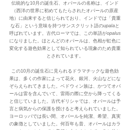
伝統的な10月の誕生石、オパールの名称は、インド
（西洋の世界に初めてもたらされたオパールの原産
地）に由来すると信じられており、インドでは「貴重
な石」という意味を持つサンスクリット語の
upala
と
呼ばれています。古代ローマでは、この単語が
opalus
になりました。ほとんどのオパールは、色相が虹色に
変化する遊色効果として知られている現象のため貴重
とされています。
この10月の誕生石に見られるドラマチックな遊色効
果は、多くの作家によって花火、銀河、火山などにな
ぞらえられてきました。ベドウィン族は、かつてオパ
ールは雷を含んでいて、雷雨の際に空から降ってくる
と信じていました。古代ギリシャでは、オパールは予
言と病気からの保護を授けると考えられていました。
ヨーロッパでは長い間、オパールを純潔、希望、真実
の象徴としていました。何百年も昔、オパールはカラ