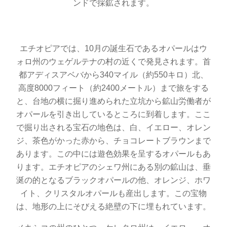
ンドで採鉱されます。
エチオピアでは、10月の誕生石であるオパールはウ
ォロ州のウェゲルテナの村の近くで発見されます。首
都アディスアベバから340マイル（約550キロ）北、
高度8000フィート（約2400メートル）まで旅をする
と、台地の横に掘り進められた立坑から鉱山労働者が
オパールを引き出しているところに到着します。ここ
で掘り出される宝石の地色は、白、イエロー、オレン
ジ、茶色がかった赤から、チョコレートブラウンまで
あります。この中には遊色効果を呈するオパールもあ
ります。エチオピアのシェワ州にある別の鉱山は、垂
涎の的となるブラックオパールの他、オレンジ、ホワ
イト、クリスタルオパールも産出します。この宝物
は、地形の上にそびえる絶壁の下に埋もれています。