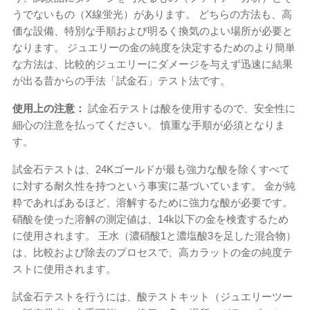
うでないもの（X線蛍光）があります。 どちらの方法も、高
価な設備、特別な手順および明るく換気のよい場所が必要と
なります。 ジュエリーの金の純度を決定するためのより簡単​​
な方法は、比較的ジュエリーにダメージを与えず迅速に結果
が出る昔からの手法「試金石」テスト法です。
使用上の注意：
試金石テストは酸を使用するので、安全性に
細心の注意を払ってください。 慎重な手順が必須となりま
す。
試金石テストは、24Kゴールドが最も強力な酸を除くすべて
に対する耐久性を持つという事実に基づいています。 金が純
粋であればあるほど、溶解するために強力な酸が必要です。
硝酸を使った溶解の測定値は、14k以下の金を検査するため
に使用されます。 王水（濃硝酸1と濃塩酸3を足した混合物）
は、比較および除去のプロセスで、高カラットの金の純度テ
ストに使用されます。
試金石テストを行うには、酸テストキット（ジュエリーツー