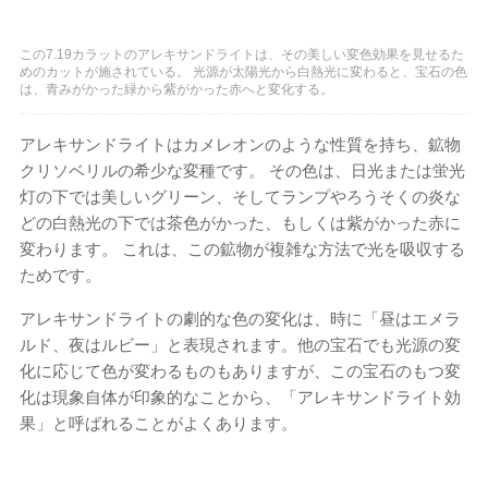
この7.19​​カラットのアレキサンドライトは、その美しい変色効果を見せるた
めのカットが施されている。 光源が太陽光から白熱光に変わると、宝石の色
は、青みがかった緑から紫がかった赤へと変化する。
アレキサンドライトはカメレオンのような性質を持ち、鉱物
クリソベリルの希少な変種です。 その色は、日光または蛍光
灯の下では美しいグリーン、そしてランプやろうそくの炎な
どの白熱光の下では茶色がかった、もしくは紫がかった赤に
変わります。 これは、この鉱物が複雑な方法で光を吸収する
ためです。
アレキサンドライトの劇的な色の変化は、時に「昼はエメラ
ルド、夜はルビー」と表現されます。他の宝石でも光源の変
化に応じて色が変わるものもありますが、この宝石のもつ変
化は現象自体が印象的なことから、「アレキサンドライト効
果」と呼ばれることがよくあります。