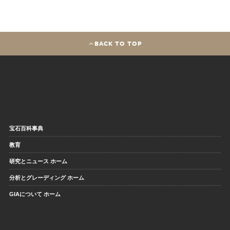
BACK TO TOP
宝石百科事典
教育
研究とニュース ホーム
分析とグレーディング ホーム
GIAについて ホーム