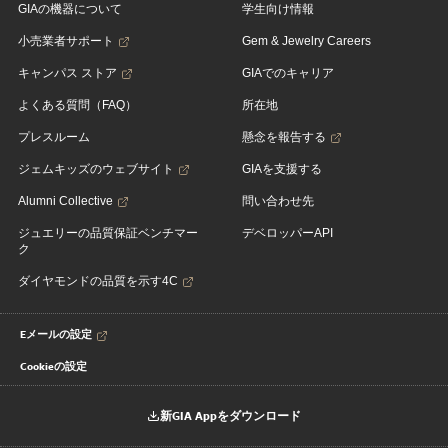
GIAの機器について
学生向け情報
小売業者サポート
Gem & Jewelry Careers
キャンパス ストア
GIAでのキャリア
よくある質問（FAQ）
所在地
プレスルーム
懸念を報告する
ジェムキッズのウェブサイト
GIAを支援する
Alumni Collective
問い合わせ先
ジュエリーの品質保証ベンチマー
デベロッパーAPI
ク
ダイヤモンドの品質を示す4C
Eメールの設定
Cookieの設定
新GIA Appをダウンロード