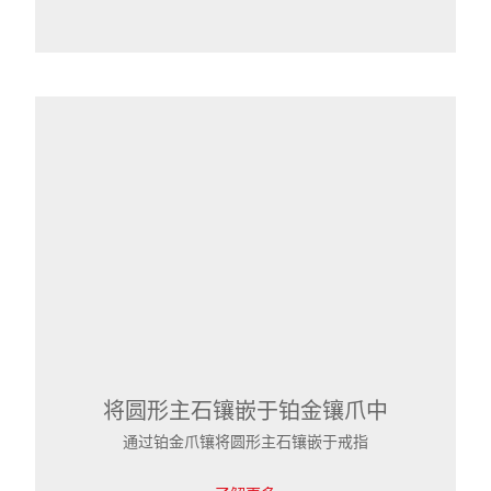
将圆形主石镶嵌于铂金镶爪中
通过铂金爪镶将圆形主石镶嵌于戒指