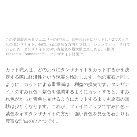
この受賞歴のあるジュエリーの作品は、背中合わせにセットした2つの三角
形のタンザナイトが特徴。石は適切な方向とプロポーションでカットされて
いるため、タンザナイトの深い青紫色を最大限に楽しめる。- 提供：
Tanzanite Foundation™（ タンザナイト財団™）
カット職人は、どのようにタンザナイトをカットするかを決
定する際に経済性という現実を検討します。他の宝石と同じ
ように、カットによる重量減は、利益の損失です。タンザナ
イトのすみれ色～紫色を強調するようにカットすると、すみ
れ色がかった青色を見せるようにカットするよりも原石の無
駄は少なくなります。これが、フェイスアップですみれ色～
紫色を示すタンザナイトの方が、強い青色を見せる石よりも
豊富な理由のひとつです。