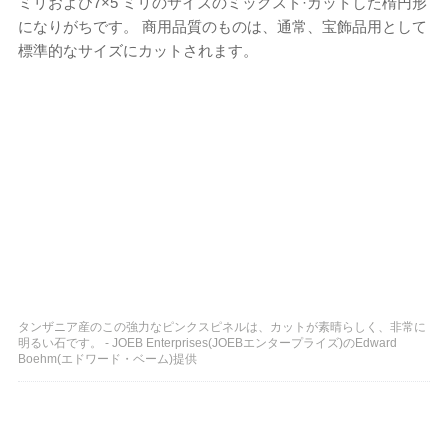
ミリおよび7×5 ミリのサイズのミックスド·カットした楕円形
になりがちです。 商用品質のものは、通常、宝飾品用として
標準的なサイズにカットされます。
タンザニア産のこの強力なピンクスピネルは、カットが素晴らしく、非常に
明るい石です。 - JOEB Enterprises(JOEBエンタープライズ)のEdward
Boehm(エドワード・ベーム)提供