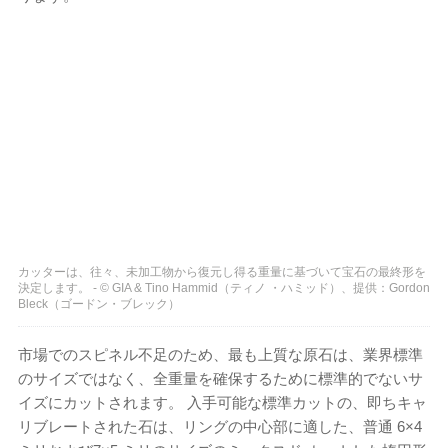
カッターは、往々、未加工物から復元し得る重量に基づいて宝石の最終形を
決定します。 - © GIA & Tino Hammid（ティノ ・ハミッド）、提供：Gordon
Bleck（ゴードン・ブレック）
市場でのスピネル不足のため、最も上質な原石は、業界標準
のサイズではなく、全重量を確保するために標準的でないサ
イズにカットされます。 入手可能な標準カットの、即ちキャ
リブレートされた石は、リングの中心部に適した、普通 6×4