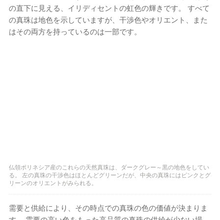
の直下に見える、イリディセントの虹色の輝きです。 すべて
の真珠は地色を示していますが、干渉色やオリエント、また
はその両方を持っているのは一部です。
仏領ポリネシア産のこれらの天然真珠は、ダークグレー～黒の地色をしてい
る。 左の真珠の干渉色はほとんどグリーンだが、中央の真珠にはピンクとグ
リーンのオリエントがみられる。
需要と供給により、その時点での真珠の色の価値が決まりま
す。 需要の高い色をもった高品質の真珠の供給が少ない場