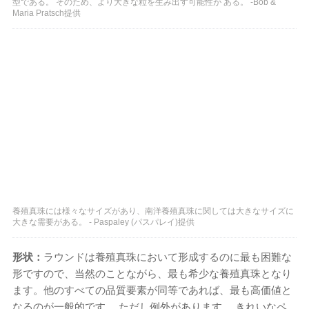
型である。 そのため、より大きな粒を生み出す可能性が ある。 -Bob &
Maria Pratsch提供
養殖真珠には様々なサイズがあり、南洋養殖真珠に関しては大きなサイズに
大きな需要がある。 - Paspaley (パスパレイ)提供
形状：
ラウンドは養殖真珠において形成するのに最も困難な
形ですので、当然のことながら、最も希少な養殖真珠となり
ます。他のすべての品質要素が同等であれば、最も高価値と
なるのが一般的です。 ただし例外があります。 きれいなペ