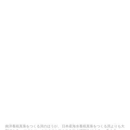
南洋養殖真珠をつくる貝のほうが、 日本産海水養殖真珠をつくる貝よりも大