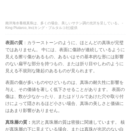
南洋海水養殖真珠は、多くの場合、美しいサテン調の光沢を呈している。 -
King Plutarco, Inc(キング・プルタルコ社)提供
表面の質
：カラーストーンのように、ほとんどの真珠が完璧
ではありません。 中には、表面に傷跡が連続しているように
見える擦り傷があるもの、あるいはその基本的な形には影響
のない扁平な部分を持つもの、または折り目やしわのように
見える不規則な隆起のあるものが見られます。
表面の傷が多いものやひどいものは、真珠の耐久性に影響を
与え、その価値を著しく低下させることがあります。 表面の
傷は、数が少なかったり、またはドリルであけた穴や取り付
けによって隠されるほど小さい場合、真珠の美しさと価値に
はあまり影響がありません。
真珠層の質：
光沢と真珠層の質は密接に関連しています。 核
が真珠層の下に見えている場合、または真珠が光沢のない白