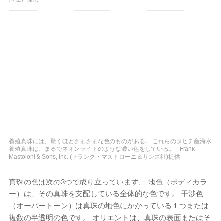
養殖真珠には、驚くほどさまざまな色のものがある。 これらのタヒチ産海水
養殖真珠は、まるでネオンライトのような濃い色をしている。 - Frank
Mastoloni & Sons, Inc. (フランク・マストローニ＆サンズ社)提供
真珠の色は次の3つで成り立っています。 地色（ボディカラ
ー）は、その真珠を支配している全体的な色です。 干渉色
（オーバートーン）は真珠の地色にかかっている１つまたは
複数の半透明の色です。 オリエントは、真珠の表面またはそ