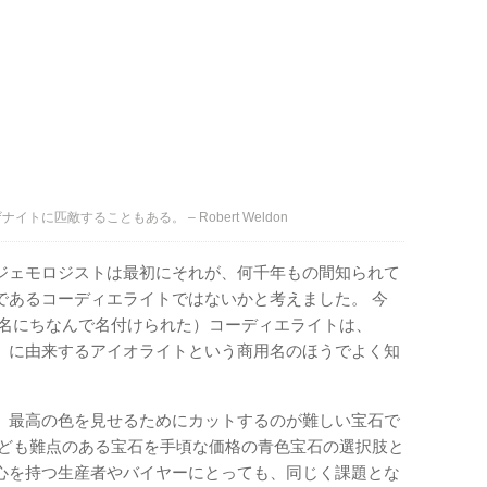
に匹敵することもある。 – Robert Weldon
ジェモロジストは最初にそれが、何千年もの間知られて
であるコーディエライトではないかと考えました。 今
の名にちなんで名付けられた）コーディエライトは、
」に由来するアイオライトという商用名のほうでよく知
、最高の色を見せるためにカットするのが難しい宝石で
れども難点のある宝石を手頃な価格の青色宝石の選択肢と
心を持つ生産者やバイヤーにとっても、同じく課題とな