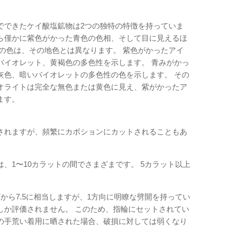
でできたケイ酸塩鉱物は2つの独特の特徴を持っていま
ら僅かに紫色がかった青色の色相、そして目に見えるほ
の色は、その地色とは異なります。 紫色がかったアイ
バイオレット、黄褐色の多色性を示します。 青みがかっ
青灰色、暗いバイオレットの多色性の色を示します。 その
オライトは完全な無色または黄色に見え、紫がかったア
ます。
されますが、頻繁にカボションにカットされることもあ
、1〜10カラットの間でさまざまです。 5カラット以上
から7.5に相当しますが、1方向に明瞭な劈開を持ってい
しか評価されません。 このため、指輪にセットされてい
の手荒い着用に晒された場合、破損に対しては弱くなり