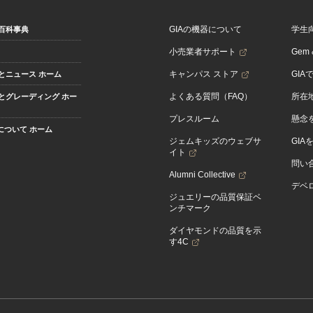
GIAの機器について
学生
百科事典
小売業者サポート
Gem &
キャンパス ストア
GIA
とニュース ホーム
よくある質問（FAQ）
所在
とグレーディング ホー
プレスルーム
懸念
Aについて ホーム
ジェムキッズのウェブサ
GIA
イト
問い
Alumni Collective
デベロ
ジュエリーの品質保証ベ
ンチマーク
ダイヤモンドの品質を示
す4C