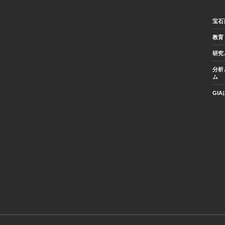
宝石
教育
研究
分析
ム
GI