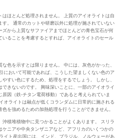
トはほとんど処理されません。 上質のアイオライトは自
ます。 通常のカットや研磨以外に処理が施されていない
ーズから上質なサファイアまでほとんどの青色宝石が何
ていることを考慮するとすれば、アイオライトのセール
質な色を示すとは限りません。 中には、灰色がかった、
取引において可能であれば、こうした望ましくない色のア
しやすい色にするため、処理をするでしょう。 しかし、
はできないのです。 興味深いことに、一部のアイオライ
じ原因（鉄-チタン電荷移動）であると考えられていま
アイオライトは融点が低くコランダムに日常的に施される
青色を強めるための加熱処理を行うことができません。
、沖積堆積物中に見つかることがよくあります。 スリラ
はケニアや中央タンザニアなど、アフリカのいくつかの
オライト産出国には、インド、ブラジル、ノルウェーがあ