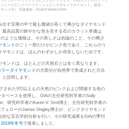
インテンスパープリッシュピンクのクッション、0.80カラットのファン
ファンシービビッドパープリッシュピンクのエメラルドカット。提供：
ヤモンド社） 写真撮影：Robert Weldon/GIA
み出す宝庫の中で最も価値が高くて稀少なダイヤモンド
、最高品質の鮮やかな色を呈する石のカラット単価は
このような価格は、その美しさは勿論のこと、その稀少
ヤモンド
のごく一部だけがピンク色であり、これらのう
イヤモンドは、ほんのわずかしか存在しないためです。
ヤモンドは、ほとんどの天然石とは全く異なります。
カラーダイヤモンド
の大部分が自然界で形成された方法
、と説明します。
ィングされた9万以上もの天然のピンクおよび関連する色の
タベースを使用し、GIAの主任研究科学者のSally
Ardon、研究科学者のKaren V. Smit博士、主任研究科学者の
、名誉研究フェローのJames Shigley博士が、ピンクダイヤモンド
合的な宝石学的分析を行い、その研究成果をGIAの季刊
)
2018年冬号
で発表しました。