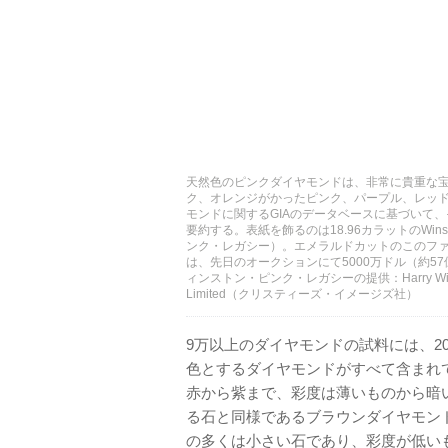
天然色のピンクダイヤモンドは、非常に貴重な
ク、オレンジがかったピンク、パープル、レッド
モンドに関するGIAのデータベースに基づいて
要約する。表紙を飾るのは18.96カラットのWinsto
ンク・レガシー）。エメラルドカットのこのフ
は、先日のオークションにて5000万ドル（約5
ィンストン・ピンク・レガシーの提供：Harry Winston, In
Limited（クリスティーズ・イメージズ社）
9万以上のダイヤモンドの試料には、20
色とするダイヤモンドがすべて含まれ
赤から紫まで、彩度は薄いものから暗
る石と同様であるブラウンダイヤモン
の多くは小さい石であり、彩度が低い