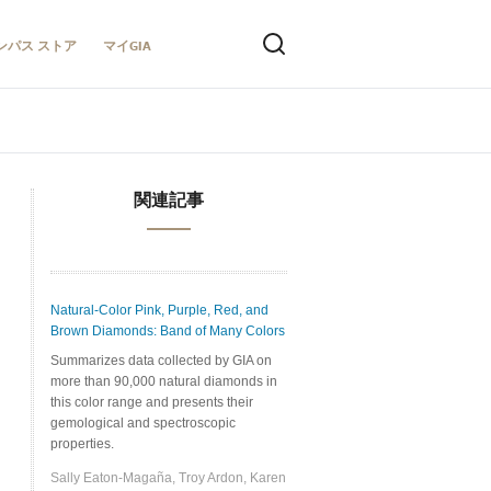
ンパス ストア
マイGIA
関連記事
Natural-Color Pink, Purple, Red, and
Brown Diamonds: Band of Many Colors
Summarizes data collected by GIA on
more than 90,000 natural diamonds in
this color range and presents their
gemological and spectroscopic
properties.
Sally Eaton-Magaña, Troy Ardon, Karen