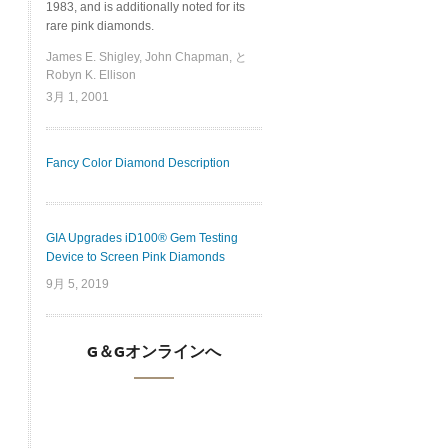
1983, and is additionally noted for its
rare pink diamonds.
James E. Shigley, John Chapman, と
Robyn K. Ellison
3月 1, 2001
Fancy Color Diamond Description
GIA Upgrades iD100® Gem Testing
Device to Screen Pink Diamonds
9月 5, 2019
G＆Gオンラインへ