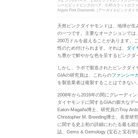
スピンクのハート、1.35カラットのファンシー
シービビッドピンクのペア、0.45カラットの
Argyle Pink Diamonds（アーガイルピンクダイ
天然ピンクダイヤモンドは、地球が生
の一つです。主要なオークションでは
200万ドルを超えることがあります。
性のため付けられます。それは、
ダイ
ち豊かで鮮やかな色を呈するピンクダ
しかし、ラボで製造されたピンクダイ
GIAの研究員は、これらの
ファンシー
を製造業者は複製することはできない
2008年から2016年の間にグレーデ
ダイヤモンドに関するGIAの膨大なデー
Eaton-Magaña博士、研究員のTroy 
Christopher M. Breeding博士
に関する史上初の詳細にわたる最も総
誌、Gems & Gemology (宝石と宝石学