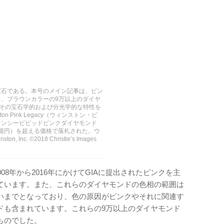
宝石である。本号のメイン記事は、ピン
、ブラウンカラーの9万以上のダイヤ
、その宝石学的および分光学的な特性を
n Pink Legacy（ウィンストン・ピ
ァンシービビッドピンクダイヤモンド
7億円）を超える価格で落札された。ウ
c. ©2018 Christie’s Images
08年から2016年にかけてGIAに提出されたピンクを主
ています。また、これらのダイヤモンドの色相の範囲は
いまでとなっており、色の原因がピンクやそれに関連す
ドも含まれています。これらの9万以上のダイヤモンド
ものでした。