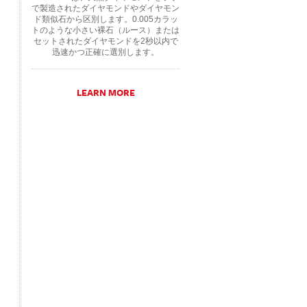
で製造されたダイヤモンドやダイヤモン
ド類似石から区別します。0.005カラッ
トのような小さい裸石（ルース）または
セットされたダイヤモンドを2秒以内で
迅速かつ正確に選別します。
LEARN MORE