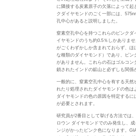
に隣接する炭素原子の欠落によって起きる
クダイヤモンドのごく一部には、575n
孔中心があると説明しました。
窒素空孔中心を持つこれらのピンクダ
イヤモンドのうち約0.5％しかありま
がごくわずかしか含まれておらず、ほ
な種類のダイヤモンド）であり、ピン
がありません。これらの石はゴルコン
鎖されたインドの鉱山と必ずしも関係
一般的に、窒素空孔中心を有する天然
れたり処理されたダイヤモンドの色は
ダイヤモンドの色の原因を特定するに
が必要とされます。
研究員が2番目として挙げる方法では、化
ロウン ダイヤモンドでのみ発生し、成
ンジがかったピンク色になります。G