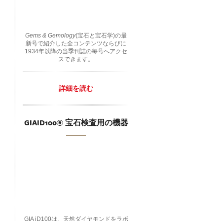
Gems & Gemology
(宝石と宝石学)の最
新号で紹介した全コンテンツならびに
1934年以降の当季刊誌の毎号へアクセ
スできます。
詳細を読む
GIAID100® 宝石検査用の機器
GIA iD100は、天然ダイヤモンドをラボ