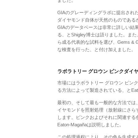
ました。
GIAのグレーディングラボに提出さ
ダイヤモンド自体が天然のものである
GIAのデータベースは非常に詳しい結
る、とShigley博士は語りました。ま
ら成る代表的な試料を選び、Gems & 
な検査を行った、と付け加えました。
ラボラトリー グロウン ピンクダイ
市場にはラボラトリー グロウン ピン
る方法によって製造されている、とEato
最初の、そして最も一般的な方法では、
イヤモンドを照射処理（放射線にさらす）
します。ピンクおよびそれに関連する
Eaton-Magañaは説明しました。
この処理過程により、その色を生成す