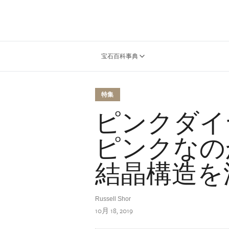
宝石百科事典
特集
ピンクダイ
ピンクなのか
結晶構造を
Russell Shor
10月 18, 2019