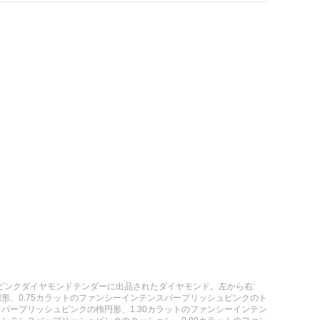
ルピンクダイヤモンドテンダーに出品されたダイヤモンド。左から右:
円形、0.75カラットのファンシーインテンスパープリッシュピンクのト
ドパープリッシュピンクの楕円形、1.30カラットのファンシーインテン