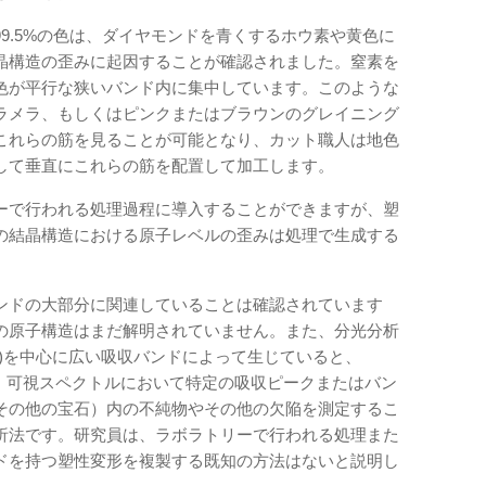
9.5%の色は、ダイヤモンドを青くするホウ素や黄色に
晶構造の歪みに起因することが確認されました。窒素を
色が平行な狭いバンド内に集中しています。このような
ラメラ、もしくはピンクまたはブラウンのグレイニング
これらの筋を見ることが可能となり、カット職人は地色
して垂直にこれらの筋を配置して加工します。
ーで行われる処理過程に導入することができますが、塑
の結晶構造における原子レベルの歪みは処理で生成する
ンドの大部分に関連していることは確認されています
の原子構造はまだ解明されていません。また、分光分析
nm)を中心に広い吸収バンドによって生じていると、
析は、可視スペクトルにおいて特定の吸収ピークまたはバン
その他の宝石）内の不純物やその他の欠陥を測定するこ
析法です。研究員は、ラボラトリーで行われる処理また
ンドを持つ塑性変形を複製する既知の方法はないと説明し