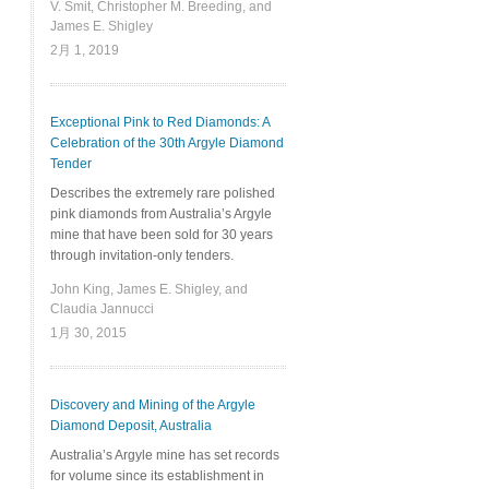
V. Smit, Christopher M. Breeding, and
James E. Shigley
2月 1, 2019
Exceptional Pink to Red Diamonds: A
Celebration of the 30th Argyle Diamond
Tender
Describes the extremely rare polished
pink diamonds from Australia’s Argyle
mine that have been sold for 30 years
through invitation-only tenders.
John King, James E. Shigley, and
Claudia Jannucci
1月 30, 2015
Discovery and Mining of the Argyle
Diamond Deposit, Australia
Australia’s Argyle mine has set records
for volume since its establishment in