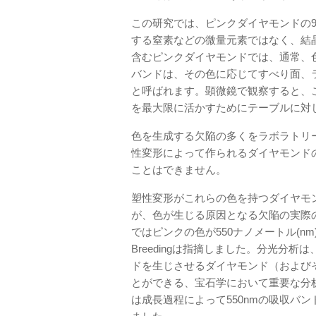
この研究では、ピンクダイヤモンドの9
する窒素などの微量元素ではなく、結
含むピンクダイヤモンドでは、通常、
バンドは、その色に応じてすべり面、
と呼ばれます。顕微鏡で観察すると、
を最大限に活かすためにテーブルに対
色を生成する欠陥の多くをラボラトリ
性変形によって作られるダイヤモンド
ことはできません。
塑性変形がこれらの色を持つダイヤモ
が、色が生じる原因となる欠陥の実際
ではピンクの色が550ナノメートル(
Breedingは指摘しました。分光分
ドを生じさせるダイヤモンド（および
とができる、宝石学において重要な分
は成長過程によって550nmの吸収バ