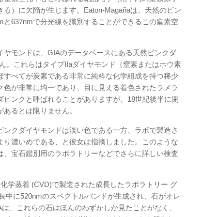
）に欠陥が生じます。Eaton-Magañaは、天然のピン
mと637nmで分光線を識別することができるこの窒素空
イヤモンドは、GIAのデータベースにある天然ピンクダ
せん。これらはタイプIIaダイヤモンド（窒素またはホウ素
ぼすべてが炭素である非常に純粋な化学組成を持つ稀少
ク色が非常に均一であり、目に見える着色されたラメラ
ダピンクと呼ばれることがありますが、18世紀後半に閉
があるとは限りません。
ピンクダイヤモンドは淡い色である一方、ラボで製造さ
より濃いめである、と彼女は指摘しました。このような
は、宝石鑑別用のラボラトリーなどでさらに詳しい検査
学蒸着 (CVD)で製造された成長したラボラトリー グ
長中に520nmのスペクトルバンドが生成され、石がオレ
IAは、これらの石はほんのわずかしか見たことがなく、