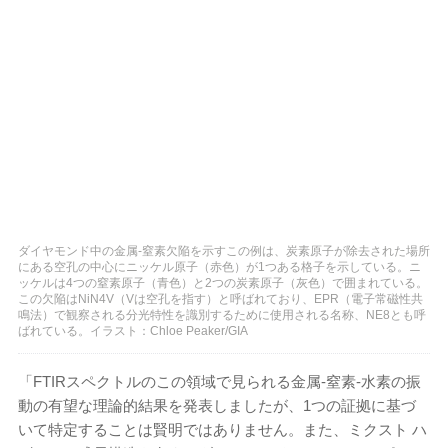
ダイヤモンド中の金属-窒素欠陥を示すこの例は、炭素原子が除去された場所
にある空孔の中心にニッケル原子（赤色）が1つある格子を示している。ニ
ッケルは4つの窒素原子（青色）と2つの炭素原子（灰色）で囲まれている。
この欠陥はNiN4V（Vは空孔を指す）と呼ばれており、EPR（電子常磁性共
鳴法）で観察される分光特性を識別するために使用される名称、NE8とも呼
ばれている。イラスト：Chloe Peaker/GIA
「FTIRスペクトルのこの領域で見られる金属-窒素-水素の振
動の有望な理論的結果を発表しましたが、1つの証拠に基づ
いて特定することは賢明ではありません。また、ミクスト ハ