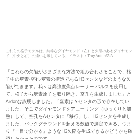
これらの格子モデルは、純粋なダイヤモンド（左）と欠陥のあるダイヤモン
ド（中央と右）の違いを示している。イラスト：Troy Ardon/GIA
「これらの欠陥がさまざまな方法で組み合わさることで、格
子中の窒素-空孔-窒素の構造であるH3センタなどのような欠
陥ができます。我々は高強度焦点レーザー パルスを使用し
て、格子から炭素原子を取り除き、空孔を生成しました」と
Ardonは説明しました。「窒素はＡセンタの形で存在してい
ました。そこでダイヤモンドをアニーリング（ゆっくりと加
熱）して、空孔をAセンタに『移行』し、H3センタを生成し
ました。バックグラウンドを超える数値で測定できる、つま
り『一目で分かる』ようなH3欠陥を生成できるかどうかを確
認したかったのです。」