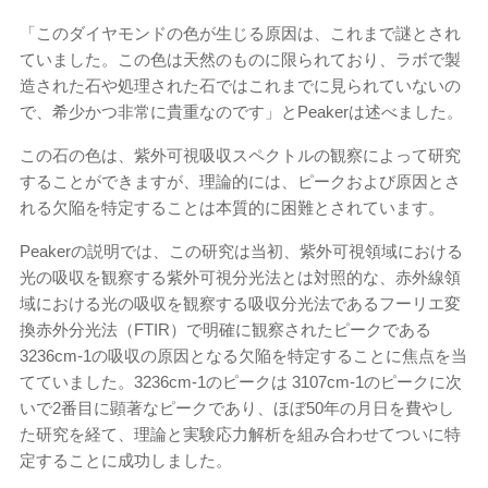
「このダイヤモンドの色が生じる原因は、これまで謎とされ
ていました。この色は天然のものに限られており、ラボで製
造された石や処理された石ではこれまでに見られていないの
で、希少かつ非常に貴重なのです」とPeakerは述べました。
この石の色は、紫外可視吸収スペクトルの観察によって研究
することができますが、理論的には、ピークおよび原因とさ
れる欠陥を特定することは本質的に困難とされています。
Peakerの説明では、この研究は当初、紫外可視領域における
光の吸収を観察する紫外可視分光法とは対照的な、赤外線領
域における光の吸収を観察する吸収分光法であるフーリエ変
換赤外分光法（FTIR）で明確に観察されたピークである
3236cm-1の吸収の原因となる欠陥を特定することに焦点を当
てていました。3236cm-1のピークは 3107cm-1のピークに次
いで2番目に顕著なピークであり、ほぼ50年の月日を費やし
た研究を経て、理論と実験応力解析を組み合わせてついに特
定することに成功しました。