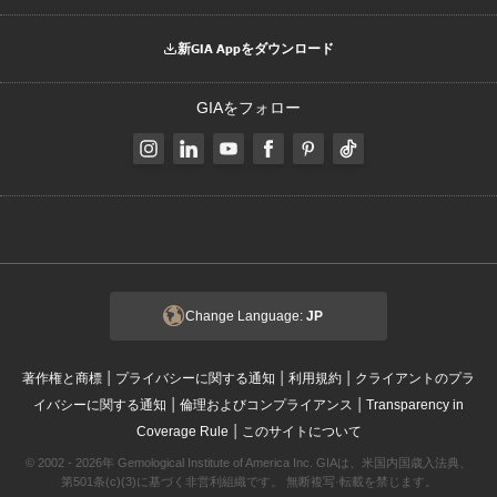
新GIA Appをダウンロード
GIAをフォロー
Change Language:
JP
|
|
|
著作権と商標
プライバシーに関する通知
利用規約
クライアントのプラ
|
|
イバシーに関する通知
倫理およびコンプライアンス
Transparency in
|
Coverage Rule
このサイトについて
© 2002 - 2026年 Gemological Institute of America Inc. GIAは、米国内国歳入法典、
第501条(c)(3)に基づく非営利組織です。 無断複写·転載を禁じます。