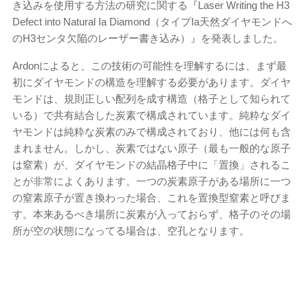
き込みを使用する方法の研究に関する『Laser Writing the H3
Defect into Natural Ia Diamond（タイプIa天然ダイヤモンドへ
のH3センタ欠陥のレーザー書き込み）』を発表しました。
Ardonによると、この技術の可能性を理解するには、まず最
初にダイヤモンドの構造を理解する必要があります。ダイヤ
モンドは、規則正しい配列を成す構造（格子として知られて
いる）で共有結合した炭素で構成されています。純粋なダイ
ヤモンドは純粋な炭素のみで構成されており、他には何も含
まれません。しかし、炭素ではない原子（最も一般的な原子
は窒素）が、ダイヤモンドの結晶格子中に「置換」されるこ
とが非常によくあります。一つの炭素原子がある場所に一つ
の窒素原子が置き換わった場合、これを置換型窒素と呼びま
す。本来あるべき場所に炭素が入っておらず、格子のその場
所が空の状態になってる場合は、空孔となります。