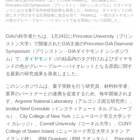
GIAの研究員Troy Ardon（左）とChloe Peakerは、先日開催された
Princeton-GIA Symposium（プリンストン－GIA シンポジウム）でダイヤモ
ンドにおける量子化学的研究結果を発表した。Ardonは、ダイヤモンドの内
部にタグ付けをする応用技術に焦点を当て、Peakerは、一部のダイヤモンド
の色がグレー～ブルー～バイオレットである理由について説明した。
GIAの科学者たちは、1月24日にPrinceton University（プリン
ストン大学）で開催されたGIA主催のPrinceton-GIA Diamond
Symposium（プリンストン－GIAダイヤモンド シンポジウ
ム）で、
ダイヤモンド
の結晶内のタグ付けおよびダイヤモ
ンドの色がグレー～ブルー～バイオレットとなる原因に関す
る最新の研究成果を発表しました。
このシンポジウムは、量子実験を行う研究員、材料科学者、
業界のパートナーとの連携を促進するため、毎年開催されま
す。Argonne National Laboratory（アルゴンヌ国立研究所）、
Institut Néel Grenoble（インスティテュート ネル グルノーブ
ル）、City College of New York（ニューヨーク市立大学シテ
ィ カレッジ）、Cornell University（コーネル大学）、CUNY
College of Staten Island（ニューヨーク市立大学スタテン ア
イランド校）、IBM Quantum（IBM クオンタム）、Princeton