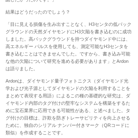
結果はどうだったのでしょう？
「目に見える損傷を生み出すことなく、H3センタの低バック
グラウンドの天然ダイヤモンドにH3欠陥を書き込むのに成功
しました。高バックグラウンドを持つダイヤモンド中には、
高エネルギー パルスを使用しても、測定可能なH3センタを
書き込むことはできませんでした。ですから、書き込み可能
な他の欠陥について研究を進める必要があります」とArdon
は語りました。
Ardonは、ダイヤモンド量子フォトニクス（ダイヤモンド光
学および光子源としてダイヤモンドの欠陥を利用することを
まとめて表現する用語）によるこの種の基礎的な研究は、ダ
イヤモンド内部のタグ付けの堅牢なシステムを構築をするた
めに宝石業界に応用できる可能性がある、と述べました。タ
グ付けの目標は、詐欺を防ぎトレーサビリティを向上させる
ために、独自のシリアル ナンバー付きマーク（QRコードに
類似）を作成することです。