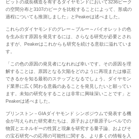
ビットの成長構造を有するダイヤモンドにおいて3236ピーク
の空間分布と3107のピークを比較することによって、形成の
過程についても推測しました」とPeakerは述べました。
これらのダイヤモンドのグレー～ブルー～バイオレットの色
を生み出す原因を発見するには、さらなる研究が必要とされ
ますが、Peakerはこれからも研究を続ける意欲に溢れていま
す。
「この色の原因の発見者になれれば幸いです。その原因を理
解することは、原因となる欠陥をどのように再現または修正
できるかを知る最初のステップとなるでしょう。ダイヤモン
ド業界に広く関わる意義のあることを発見したいと願ってい
ます。未知の研究をすることは非常に興味深いことです」と
Peakerは述べました。
プリンストン－GIAダイヤモンド シンポジウムで発表する機
会が与えられた研究者たちは、原子および亜原子レベルでの
物質とエネルギーの性質と現象を研究する量子論、およびそ
の宝石研究への応用の可能性に関する、より多くの情報を入