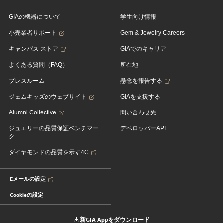
GIAの機器について
学生向け情報
小売業者サポート
Gem & Jewelry Careers
キャンパス ストア
GIAでのキャリア
よくある質問（FAQ）
所在地
プレスルーム
懸念を報告する
ジェムキッズのウェブサイト
GIAを支援する
Alumni Collective
問い合わせ先
ジュエリーの品質保証ベンチマー
デベロッパーAPI
ク
ダイヤモンドの品質を示す4C
Eメールの設定
Cookieの設定
新GIA Appをダウンロード