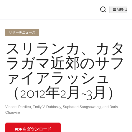
MENU
リサーチニュース
スリランカ、カタ
ラガマ近郊のサフ
ァイアラッシュ
（2012年2月~3月）
Vincent Pardieu, Emily V. Dubinsky, Supharart Sangsawong, and Boris
Chauviré
PDFをダウンロード