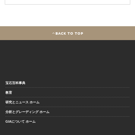
BACK TO TOP
宝石百科事典
教育
研究とニュース ホーム
分析とグレーディング ホーム
GIAについて ホーム