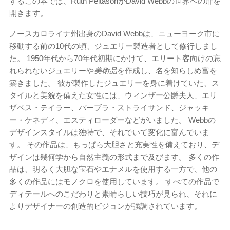
するこの本では、Ruth PeltasonがDavid Webbの世界への扉を
開きます。
ノースカロライナ州出身のDavid Webbは、ニューヨーク市に
移動する前の10代の頃、ジュエリー製造者として修行しまし
た。 1950年代から70年代初期にかけて、エリート客向けの忘
れられないジュエリーや
美術品
を作成し、名を知らしめ富を
築きました。 彼が製作したジュエリーを身に着けていた、ス
タイルと美貌を備えた女性には、ウィンザー公爵夫人、エリ
ザベス・テイラー、バーブラ・ストライサンド、ジャッキ
ー・ケネディ、エスティローダーなどがいました。 Webbの
デザインスタイルは独特で、それでいて変化に富んでいま
す。 その作品は、もっぱら大胆さと充実性を備えており、デ
ザインは幾何学から自然主義の形式まで及びます。 多くの作
品は、明るく大胆な宝石やエナメルを使用する一方で、他の
多くの作品にはモノクロを使用しています。 すべての作品で
ディテールへのこだわりと素晴らしい技巧が見られ、それに
よりデザイナーの創造的ビジョンが強調されています。