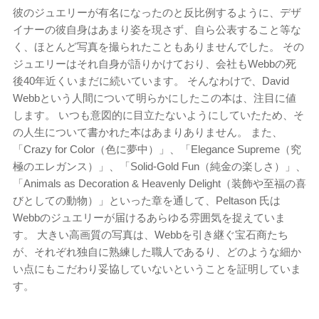
彼のジュエリーが有名になったのと反比例するように、デザ
イナーの彼自身はあまり姿を現さず、自ら公表すること等な
く、ほとんど写真を撮られたこともありませんでした。 その
ジュエリーはそれ自身が語りかけており、会社もWebbの死
後40年近くいまだに続いています。 そんなわけで、David
Webbという人間について明らかにしたこの本は、注目に値
します。 いつも意図的に目立たないようにしていたため、そ
の人生について書かれた本はあまりありません。 また、
「Crazy for Color（色に夢中）」、「Elegance Supreme（究
極のエレガンス）」、「Solid-Gold Fun（純金の楽しさ）」、
「Animals as Decoration & Heavenly Delight（装飾や至福の喜
びとしての動物）」といった章を通して、Peltason 氏は
Webbのジュエリーが届けるあらゆる雰囲気を捉えていま
す。 大きい高画質の写真は、Webbを引き継ぐ宝石商たち
が、それぞれ独自に熟練した職人であるり、どのような細か
い点にもこだわり妥協していないということを証明していま
す。