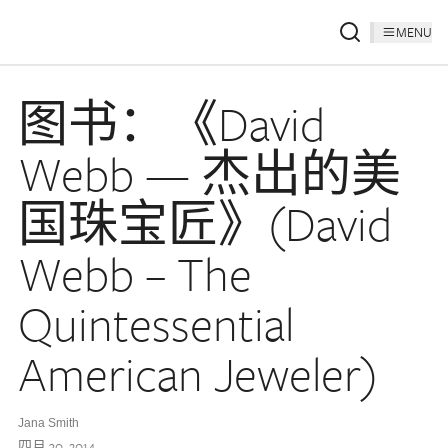
MENU
图书：《David
Webb — 杰出的美
国珠宝匠》(David
Webb – The
Quintessential
American Jeweler)
Jana Smith
四月 30, 2014