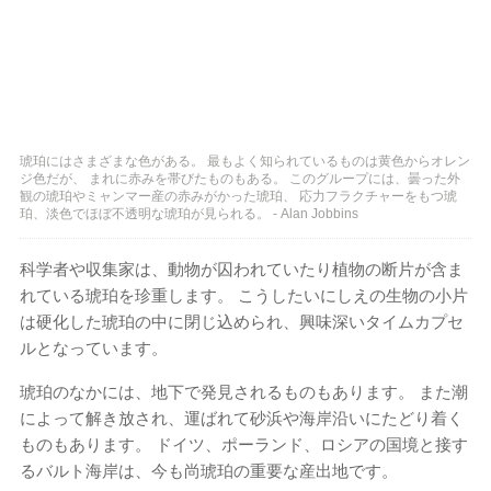
琥珀にはさまざまな色がある。 最もよく​​知られているものは黄色からオレン
ジ色だが、 まれに赤みを帯びたものもある。 このグループには、曇った外
観の琥珀やミャンマー産の赤みがかった琥珀、 応力フラクチャーをもつ琥
珀、淡色でほぼ不透明な琥珀が見られる。 - Alan Jobbins
科学者や収集家は、動物が囚われていたり植物の断片が含ま
れている琥珀を珍重します。 こうしたいにしえの生物の小片
は硬化した琥珀の中に閉じ込められ、興味深いタイムカプセ
ルとなっています。
琥珀のなかには、地下で発見されるものもあります。 また潮
によって解き放され、運ばれて砂浜や海岸沿いにたどり着く
ものもあります。 ドイツ、ポーランド、ロシアの国境と接す
るバルト海岸は、今も尚琥珀の重要な産出地です。