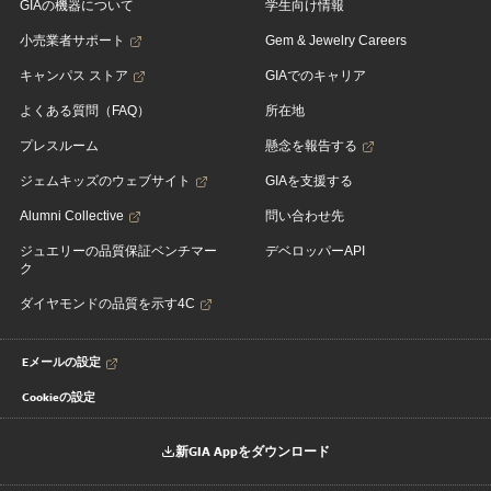
GIAの機器について
学生向け情報
小売業者サポート
Gem & Jewelry Careers
キャンパス ストア
GIAでのキャリア
よくある質問（FAQ）
所在地
プレスルーム
懸念を報告する
ジェムキッズのウェブサイト
GIAを支援する
Alumni Collective
問い合わせ先
ジュエリーの品質保証ベンチマー
デベロッパーAPI
ク
ダイヤモンドの品質を示す4C
Eメールの設定
Cookieの設定
新GIA Appをダウンロード