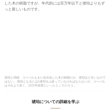
した木の樹脂ですが、年代的には百万年以下と琥珀よりもず
っと新しいものです。
琥珀と同様、コーパルもまた化石化した木の樹脂だが、琥珀ほど古いもので
はない。 琥珀となるには1億年以上経っていなければならないが、コーパル
はそれより若く、10万年程度といったところだろう。
琥珀についての詳細を学ぶ