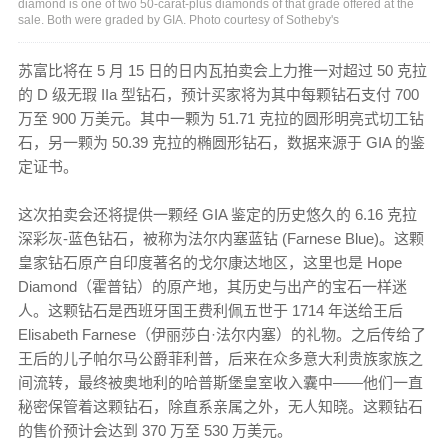
diamond is one of two 50-carat-plus diamonds of that grade offered at the
sale. Both were graded by GIA. Photo courtesy of Sotheby's
苏富比将在 5 月 15 日的日内瓦拍卖会上力推一对超过 50 克拉
的 D 级无瑕 IIa 型钻石，预计买家将为其中每颗钻石支付 700
万至 900 万美元。其中一颗为 51.71 克拉的圆形明亮式切工钻
石，另一颗为 50.39 克拉的椭圆形钻石，数据来源于 GIA 的鉴
定证书。
这次拍卖会还将提供一颗经 GIA 鉴定的历史悠久的 6.16 克拉
深彩灰-蓝色钻石，被称为法尔内塞蓝钻 (Farnese Blue)。这颗
皇家钻石原产自印度著名的戈尔康达地区，这里也是 Hope
Diamond（霍普钻）的原产地，其历史与出产的宝石一样迷
人。这颗钻石是西班牙国王费利佩五世于 1714 年送给王后
Elisabeth Farnese（伊丽莎白·法尔内塞）的礼物。之后传给了
王后的儿子帕尔马公爵菲利普，后来在众多意大利贵族家族之
间流转，最终被奥地利的哈普斯堡皇室收入囊中——他们一直
秘密保管着这颗钻石，除直系亲属之外，无人知晓。这颗钻石
的售价预计会达到 370 万至 530 万美元。