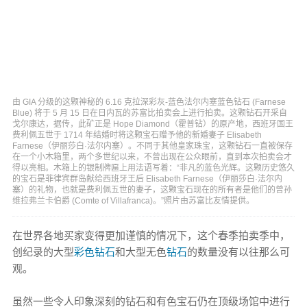
由 GIA 分级的这颗神秘的 6.16 克拉深彩灰-蓝色法尔内塞蓝色钻石 (Farnese
Blue) 将于 5 月 15 日在日内瓦的苏富比拍卖会上进行拍卖。这颗钻石开采自
戈尔康达，据传，此矿正是 Hope Diamond（霍普钻）的原产地，西班牙国王
费利佩五世于 1714 年结婚时将这颗宝石赠予他的新婚妻子 Elisabeth
Farnese（伊丽莎白·法尔内塞）。不同于其他皇家珠宝，这颗钻石一直被保存
在一个小木箱里，两个多世纪以来，不曾出现在公众眼前，直到本次拍卖会才
得以亮相。木箱上的银制牌匾上用法语写着：“非凡的蓝色光辉。这颗历史悠久
的宝石是菲律宾群岛献给西班牙王后 Elisabeth Farnese（伊丽莎白·法尔内
塞）的礼物，也就是费利佩五世的妻子，这颗宝石现在的所有者是他们的曾孙
维拉弗兰卡伯爵 (Comte of Villafranca)。”照片由苏富比友情提供。
在世界各地买家变得更加谨慎的情况下，这个春季拍卖季中，
创纪录的大型
彩色钻石
和大型无色
钻石
的数量没有以往那么可
观。
虽然一些令人印象深刻的钻石和有色宝石仍在顶级场馆中进行