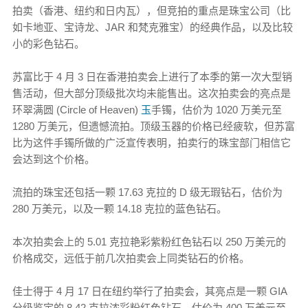
拍卖（香港、纽约和日内瓦），但竞拍的重点是珠宝公司（比
如卡地亚、宝诗龙、JAR 和梵克雅宝）的经典作品，以及比较
小的彩色钻石。
苏富比于 4 月 3 日在香港拍卖会上进行了本季的第一次大型销
售活动，但大部分顶级批次均未能售出。这次拍卖会的亮点是
环翠满圆 (Circle of Heaven)
玉
手镯，估价为 1020 万美元至
1280 万美元，但遗憾流拍。顶级玉器的价格已经疲软，但苏富
比为这件手镯所做的广泛宣传表明，拍卖行的珠宝部门相信它
会达到这个价格。
流拍的珠宝还包括一颗 17.63 克拉的 D 级无瑕钻石，估价为
280 万美元，以及一颗 14.18 克拉的蓝色钻石。
本次拍卖会上的 5.01 克拉艳彩紫粉红色钻石以 250 万美元的
价格成交，远低于前几次拍卖会上同类钻石的价格。
佳士得于 4 月 17 日在纽约举行了拍卖会，其亮点是一颗 GIA
分级鉴定的 8.42 克拉浓彩粉红色钻石，估价为 400 万美元至