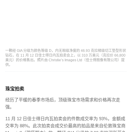
一颗经 GIA 分级为颜色等级 D，内无瑕级净度的 46.93 克拉梯级切工垫型形状
钻石，在 11 月 12 日佳士得日内瓦拍卖会上，以 310 万美元（克拉价 66,800
美元）的价格售出。照片由 Christie’s Images Ltd（佳士得图像有限公司）提
供。
珠宝拍卖
经历了平缓的春季市场后，顶级珠宝市场需求和价格再次走
强。
11 月 12 日佳士得日内瓦拍卖会的件数成交率为 93%，金额成
交率为 88%。此次拍卖会成交价最高的拍品是来自伦敦珠宝商