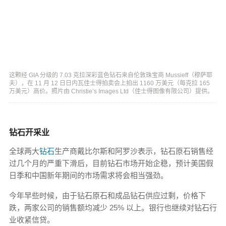
这颗经 GIA 分级的 7.03 克拉深彩蓝色钻石来自伦敦珠宝商 Mussieff（穆萨耶
夫），在 11 月 12 日日内瓦佳士得拍卖会上拍出 1160 万美元（每克拉 165
万美元）高价。照片由 Christie’s Images Ltd（佳士得图像有限公司）提供。
钻石开采业
全球两大
钻石
生产商戴比尔斯和阿罗沙表示，钻石原石销售经
过几个月的严重下滑后，目前钻石市场开始企稳，预计美国假
日季和中国新年期间的市场需求将会相当强劲。
今年早些时候，由于钻石原石和成品钻石供应过剩，价格下
跌，两家公司的销售额均减少 25% 以上。银行也继续对钻石行
业收紧信贷。