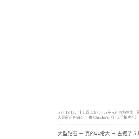
5 月 18 日，佳士得以 5750 万美元的价格售
大艳彩蓝色钻石。 由 Christie’s（佳士得拍卖
大型钻石 － 真的非常大 － 占据了