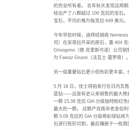
的完全所有者。 去年秋天发现这两颗大
经出产了八颗超过 100 克拉的宝石
宝石，平均价格为每克拉 649 美元。
今年早些时候，迪拜经销商 Nemesis 购
司）在安哥拉开采的原石，重 404 克拉
Grisogono（德·克里斯可诺）
为 Fawaz Gruosi（法瓦士·葛罗奇）
另一组重要钻石更小但色彩更丰富，
5 月 18 日，佳士得拍卖行在日内瓦售出
蓝钻——这是有史以来销售的最大艳
一颗 15.38 克拉 GIA 分级独
最大的一颗。 这颗产自南非老金伯利矿
颗 5.09 克拉的 GIA 分级艳彩绿
石进行矩形切割，最后镶嵌于一枚周