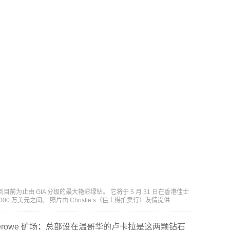
到目前为止由 GIA 分级的最大艳彩绿钻。 它将于 5 月 31 日在香港佳士
00 万美元之间。 照片由 Christie’s（佳士得拍卖行）友情提供
rowe 矿场；总部设在温哥华的卢卡拉是这两颗钻石