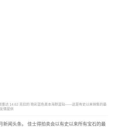
出一颗重达 14.62 克拉的 艳彩蓝色奥本海默蓝钻——这是有史以来销售的最
行）友情提供
 5 月新闻头条。 佳士得拍卖会以有史以来所有宝石的最