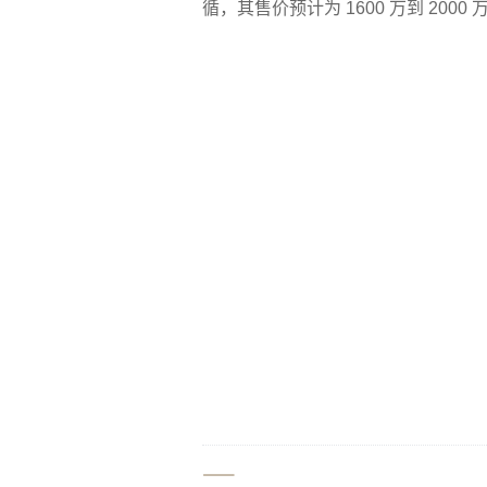
循，其售价预计为 1600 万到 2000
⸺