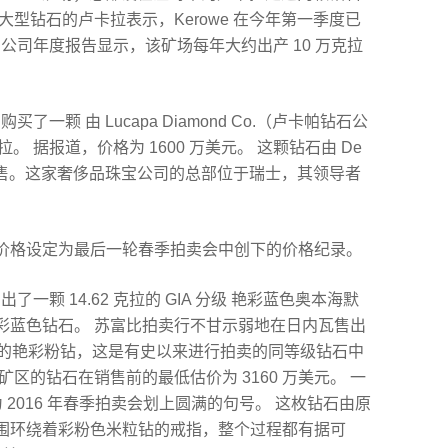
型钻石的卢卡拉表示，Kerowe 在今年第一季度已
。 公司年度报告显示，该矿场每年大约出产 10 万克拉
买了一颗 由 Lucapa Diamond Co.（卢卡帕钻石公
。 据报道，价格为 1600 万美元。 这颗钻石由 De
公司销售。这家奢侈品珠宝公司的总部位于瑞士，其领导者
。
价格设定为最后一轮春季拍卖会中创下的价格纪录。
了一颗 14.62 克拉的 GIA 分级 艳彩蓝色奥本海默
彩蓝色钻石。 苏富比拍卖行不甘示弱地在日内瓦售出
特粉红色的艳彩粉钻，这是有史以来进行拍卖的同等级钻石中
区的钻石在销售前的最低估价为 3160 万美元。 一
钻将为 2016 年春季拍卖会划上圆满的句号。 这枚钻石由原
围环绕着彩粉色米粒钻的戒指，整个过程都有据可