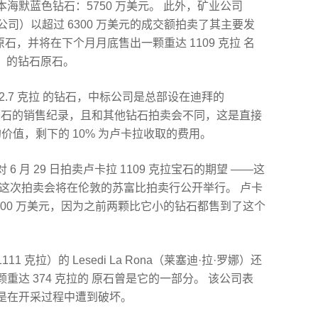
奥本海默蓝色钻石：5750 万美元。 此外，矿业公司
卢卡拉钻石公司）以超过 6300 万美元的成交额拍卖了其主要发
 原石，并将在下个月月底售出一颗重达 1109 克拉 名
·罗娜）的钻石原石。
812.7 克拉 的钻石，中标公司是总部设在迪拜的
钻石原石的销售纪录，且和其他钻石拍卖会不同，这是直接
的价值，剩下的 10% 为卢卡拉收取的费用。
 月 29 日拍卖卢卡拉 1109 克拉宝石的期望 ——这
 这次拍卖会将在伦敦的苏富比拍卖行公开举行。 卢卡
000 万美元，因为之前两颗比它小的钻石都售到了这个
11 克拉）的 Lesedi La Rona（莱塞迪·拉·罗娜）还
达 374 克拉的 原石曾是它的一部分。 该公司表
是在开采过程中遭到破坏。