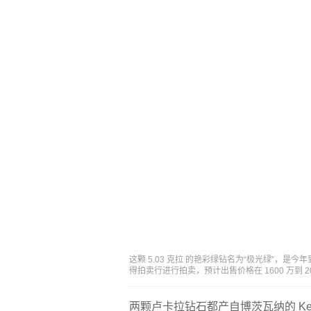
这颗 5.03 克拉 的艳彩绿钻名为“极光绿”，是今年
得拍卖行进行拍卖，预计出售价格在 1600 万到 20
两颗卢卡拉钻石都产自博茨瓦纳的 Ke