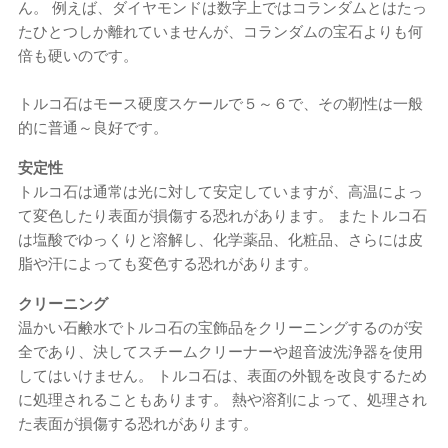
ん。 例えば、ダイヤモンドは数字上ではコランダムとはたっ
たひとつしか離れていませんが、コランダムの宝石よりも何
倍も硬いのです。
トルコ石はモース硬度スケールで５～６で、その靭性は一般
的に普通～良好です。
安定性
トルコ石は通常は光に対して安定していますが、高温によっ
て変色したり表面が損傷する恐れがあります。 またトルコ石
は塩酸でゆっくりと溶解し、化学薬品、化粧品、さらには皮
脂や汗によっても変色する恐れがあります。
クリーニング
温かい石鹸水でトルコ石の宝飾品をクリーニングするのが安
全であり、決してスチームクリーナーや超音波洗浄器を使用
してはいけません。 トルコ石は、表面の外観を改良するため
に処理されることもあります。 熱や溶剤によって、処理され
た表面が損傷する恐れがあります。