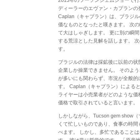
2013年のツーソンジェムショーで行
ディーラーのエヴァン・カプランの
Caplan（キャプラン）は、ブラ
価なものとなったと嘆きます。 次
て大はしゃぎします。 更に別の瞬
する荒涼とした見解を話します。 
す。
ブラジルの法律は採鉱後に以前の状
企業しか操業できません。 そのよ
が多いにも関わらず、市況が全般的
す。 Caplan（キャプラン）に
ライヤーは小売業者がどのような価
価格で取引されていると言います。
しかしながら、Tucson gem s
くて忙しいものであり、食事の時間も
べます。 しかし、多忙であること