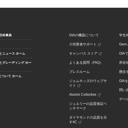
GIAの機器について
学生
百科事典
小売業者サポート
Gem &
キャンパス ストア
GIA
とニュース ホーム
よくある質問（FAQ）
所在
とグレーディング ホー
プレスルーム
懸念
Aについて ホーム
ジェムキッズのウェブサ
GIA
イト
問い
Alumni Collective
デベロ
ジュエリーの品質保証ベ
ンチマーク
ダイヤモンドの品質を示
す4C