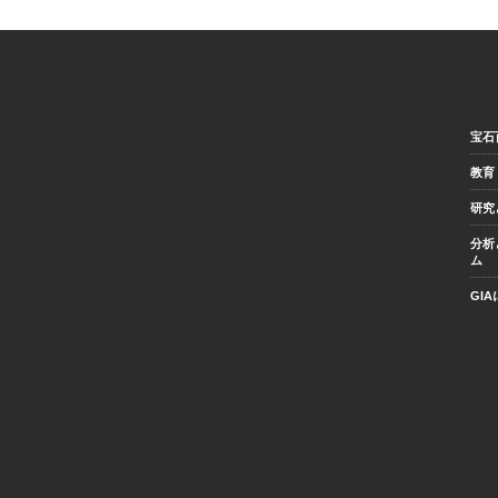
宝石
教育
研究
分析
ム
GI