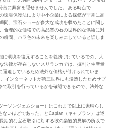
われたこの独占GIAインタビューでは, ベテラン宝石
発言に興奮を隠せませんでした。 ある時点で
ジルの環境保護法により中小企業による採鉱が非常に高
の瞬間、宝石ショーが多大な成功を収めたことに関し
間、合理的な価格での高品質の石の世界的な供給に対
次の瞬間、バラ色の未来を楽しみにしていると話しま
態に環境を復元することを義務づけているでの、大
うな法律が存在しないスリランカでは、掘削と生産量
に逼迫しているため法外な価格が付けられていま
よると、インターネットが第三世界にも浸透したためサプ
格で取引を行っているかを確認できるので、法外な
how（ツーソンジェムショー）はこれまで以上に素晴らし
ないほどであった、とCaplan（キャプラン）は述
は長期的な宝石取引に対する彼の楽観的見解の所以で