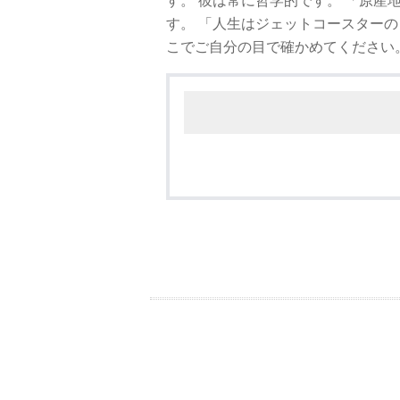
す。 彼は常に哲学的です。 「原産地
す。 「人生はジェットコースター
こでご自分の目で確かめてください
.