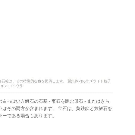
金石粒は、その特徴的な色を提供します。 凝集体内のラズライト粒子
ョン·コイウラ
っぽい方解石の石基 - 宝石を囲む母石 - またはきら
いはその両方が含まれます。 宝石は、黄鉄鉱と方解石を
ラーである場合もあります。