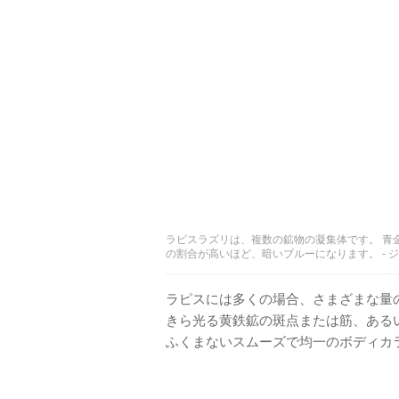
ラピスラズリは、複数の鉱物の凝集体です。 青
の割合が高いほど、暗いブルーになります。 - ジ
ラピスには多くの場合、さまざまな量の白
きら光る黄鉄鉱の斑点または筋、ある
ふくまないスムーズで均一のボディカ