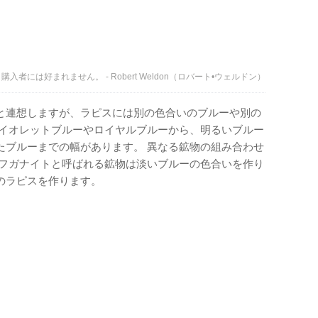
には好まれません。 - Robert Weldon（ロバート•ウェルドン）
と連想しますが、ラピスには別の色合いのブルーや別の
バイオレットブルーやロイヤルブルーから、明るいブルー
たブルーまでの幅があります。 異なる鉱物の組み合わせ
アフガナイトと呼ばれる鉱物は淡いブルーの色合いを作り
のラピスを作ります。