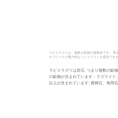
ラピスラズリは、複数の鉱物の凝集体です。 青
のフレークが魅力的なコントラストを追加でき
ラピスラズリは岩石, つまり複数の鉱
の鉱物が含まれています：ラズライト
以上が含まれています: 透輝石、角閃