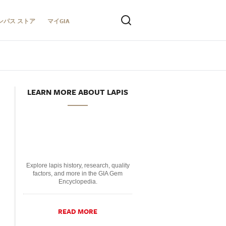
ンパス ストア
マイGIA
LEARN MORE ABOUT LAPIS
Explore lapis history, research, quality
factors, and more in the GIA Gem
Encyclopedia.
READ MORE