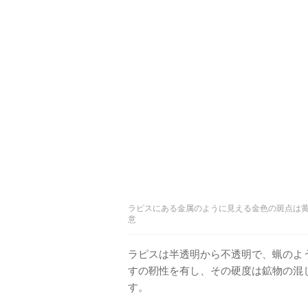
ラピスにある金属のように見える金色の斑点は黄鉄
意
ラピスは半透明から不透明で、蝋のよ
すの靭性を有し、その硬度は鉱物の混
す。