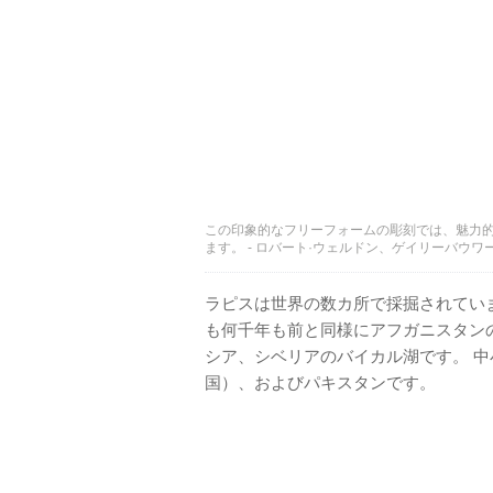
この印象的なフリーフォームの彫刻では、魅力
ます。 - ロバート·ウェルドン、ゲイリーバウ
ラピスは世界の数カ所で採掘されてい
も何千年も前と同様にアフガニスタン
シア、シベリアのバイカル湖です。 
国）、およびパキスタンです。