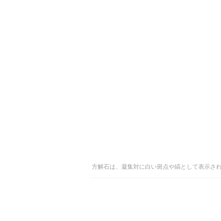
方解石は、凝集対に白い斑点や縞として表示さ