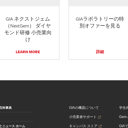
GIA ネクストジェム
GIAラボラトリーの特
（NextGem） ダイヤ
別オファーを見る
モンド研修 小売業向
け
LEARN MORE
詳細
GIAの機器について
学生
百科事典
小売業者サポート
Gem &
キャンパス ストア
GIA
とニュース ホーム