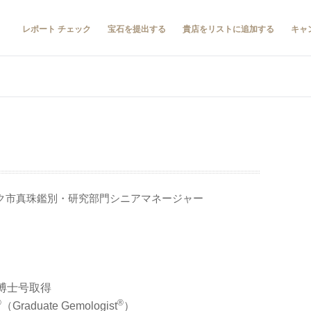
レポート チェック
宝石を提出する
貴店をリストに追加する
キャ
u
ク市真珠鑑別・研究部門シニアマネージャー
博士号取得
®
®
（Graduate Gemologist
）