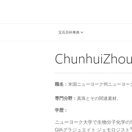
宝石百科事典
ChunhuiZho
職名：
米国ニューヨーク州ニューヨー
専門分野：
真珠とその関連素材。
学歴：
ニューヨーク大学で生物分子化学の
GIAグラジュエイト ジェモロジスト