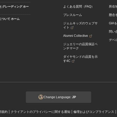
よくある質問（FAQ）
所在
とグレーディング ホー
プレスルーム
懸念
Aについて ホーム
ジェムキッズのウェブサ
GIA
イト
問い
Alumni Collective
デベロ
ジュエリーの品質保証ベ
ンチマーク
ダイヤモンドの品質を示
す4C
Change Language:
JP
|
|
用規約
クライアントのプライバシーに関する通知
倫理およびコンプライアンス