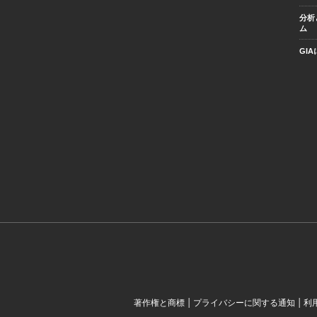
分析
ム
GI
|
|
著作権と商標
プライバシーに関する通知
利