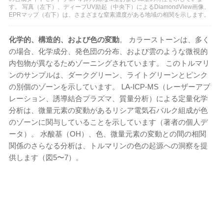
す。 写真（左下）、ディープUV励起（中央下）によるDiamondView画像、
EPRマップ（右下）は、さまざまな窒素濃度がある地域の相関を示します。
化学的、構造的、および色の変動
。 カラーストーンは、多く
の場合、化学成分、発色団の分布、および雲のような微視的
内包物が異なるためゾーニングされています。 このトルマリ
ンのサンプルは、ダークグリーン、ライトグリーンとピンク
の別個のゾーンを示しています。 LA-ICP-MS（レーザーアブ
レーション、誘導結合プラズマ、質量分析）による定量化学
分析は、微量元素の変動があるリシア電気石バルク組成が色
のゾーンに関与していることを示しています（著者の個人デ
ータ）。 水酸基（OH）、色、微量元素の変動との間の相関
関係のさらなる分析は、トルマリンの色の起源への洞察を提
供します（図5〜7）。