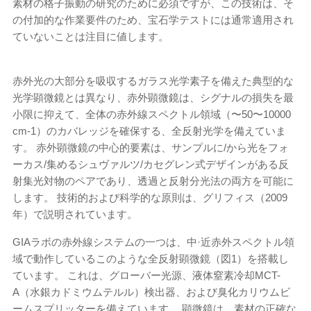
素材の格子振動の研究のために必須ですが、この技術は、そ
の付加的な作業要件のため、宝石学テストには通常適用され
ていないことは注目に値します。
赤外光の大部分を吸収するガラス光学素子を備えた典型的な
光学顕微鏡とは異なり、赤外顕微鏡は、シグナルの損失を最
小限に抑えて、全体の赤外線スペクトル領域（〜50〜10000
cm
-1
）のカバレッジを確保する、全反射光学を備えていま
す。 赤外顕微鏡の中心的要素は、サンプルに/から光をフォ
ーカス/集めるシュヴァルツ/カセグレン式デザインがある反
射集光対物のペアであり、透過と反射分光法の両方を可能に
します。 技術的および科学的な原則は、グリフィス（2009
年）で説明されています。
GIAラボの赤外線システムの一つは、中·近赤外スペクトル領
域で動作しているこのような全反射顕微鏡（図1）を搭載し
ています。 これは、グローバー光源、液体窒素冷却MCT-
A（水銀カドミウムテルル）検出器、および臭化カリウムビ
ームスプリッターを備えています。 顕微鏡は、素材の正確な