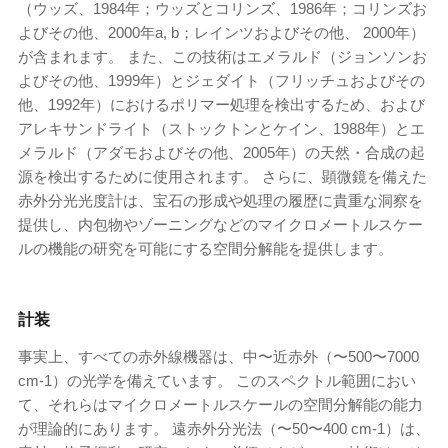
（ウッズ、1984年；ウッズとコリンズ、1986年；コリンズお
よびその他、2000年a, b；レインツおよびその他、 2000年）
が含まれます。 また、この技術はエメラルド（ジョンソンお
よびその他、1999年）とジェダイト（フリッチュおよびその
他、1992年）におけるポリマー処理を検出するため、および
アレキサンドライト（ストックトンとケイン、1988年）とエ
メラルド（アダモおよびその他、2005年）の天然・合成の起
源を検出するために使用されます。 さらに、顕微鏡を備えた
赤外分光光度計は、宝石の形成や処理の履歴に貴重な洞察を
提供し、内包物やゾーニングなどのマイクロメートルスケー
ルの機能の研究を可能にする空間分解能を提供します。
計装
事実上、すべての赤外線機器は、中〜近赤外（〜500〜7000
cm
-1
）の光学を備えています。 このスペクトル範囲におい
て、それらはマイクロメートルスケールの空間分解能の能力
が理論的にあります。 遠赤外分光法（〜50〜400 cm
-1
）は、