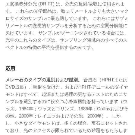
エ変換赤外分光 (DRIFT) は、分光の反射/吸収に使用されま
す。 これらの光学部品は、数ミリメートルよりも大きいマク
ロサイズのサンプルに最も適しています。 これらにはサブミ
リメートルの微視的サンプルを分析するための空間分解能に
欠けています。 サンプルがゾーニングされている場合には、
光学のこれらのタイプは、サンプリング領域内のすべてのス
ペクトルの特徴の平均を提供するのみです。
応用
メレー石のタイプの選別および鑑別。
合成石（HPHTまたは
CVD成長）、照射を受けた、およびHPHT-アニールのダイヤ
モンドはすべて、起源または処理の更なるテストのためにサ
ンプルを選別するのに役立つ赤外線機能を持っています（ウ
ッズ、1984年；ウッズとコリンズ、1986年；Collinsおよびそ
の他、2000年；レイニツおよびその他、2000年）。 しか
し、小さなダイヤモンドは、多くの場合、宝石にセットされ
ており、光のアクセスが限られているため​​難題をもたらしま