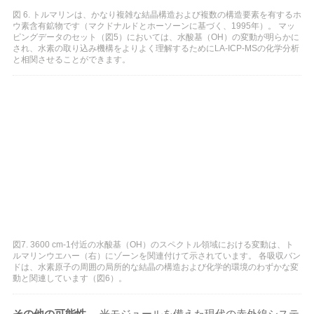
図 6. トルマリンは、かなり複雑な結晶構造および複数の構造要素を有するホ
ウ素含有鉱物です（マクドナルドとホーソーンに基づく、1995年）。 マッ
ピングデータのセット（図5）においては、水酸基（OH）の変動が明らかに
され、水素の取り込み機構をよりよく理解するためにLA-ICP-MSの化学分析
と相関させることができます。
図7. 3600 cm-1付近の水酸基（OH）のスペクトル領域における変動は、ト
ルマリンウエハー（右）にゾーンを関連付けて示されています。 各吸収バン
ドは、水素原子の周囲の局所的な結晶の構造および化学的環境のわずかな変
動と関連しています（図6）。
その他の可能性
。 光モジュールを備えた現代の赤外線システ