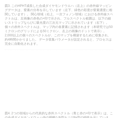
図3. このHPHT成長した合成ダイヤモンドウエハ（左上）の赤外線マッピン
グデータは、窒素の分布を示しています（左下、緑色の彩度が窒素濃度に相
関しています）。 関心領域（右上、一次フォノン領域）における赤外線スペ
クトルは、左画像の赤色の×印で示され、フルスペクトル範囲は、以下の細
いストリップならびに吸光度の三次元マップに示されています（右下）。
個々の赤外スペクトルは、マップ内の各要素に記憶されます（本研究では50
ミクロンのグリッドによる50ミクロン、左上の画像のドットで表示）。
2,000以上の個々のスペクトルが、このマップを構築するために収集され、
約4時間かかりました。 データ収集パラメータが設定されると、プロセスは
完全に自動化されます。
図4. 2つの領域からの代表的な赤外スペクトル（青と赤の×印で表示）は、こ
の合成ダイヤモンドウェハ内の明瞭なIb型およびIIa型の特性を示していま