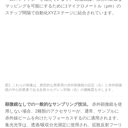
マッピングを可能にするために1マイクロメートル（μm）の
ステップ間隔で自動化XYZステージに結合されています。
図1. これらの画像は、典型的な商業用の赤外顕微鏡の設定（左）と赤外顕微
鏡の中心的要素である反射カセグレン対物（右）の概略図を示します。
顕微鏡なしでの一般的なサンプリング技法。
赤外顕微鏡を使
用しない場合、2種類のアクセサリーが、通常、サンプルに
赤外線ビームを向けたりフォーカスするのに適用されます。
集光光学は、透過/吸収分光測定に使用され、拡散反射フーリ