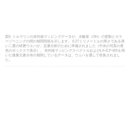
図5. トルマリンの赤外線マッピングデータが、水酸基（OH）の変動とカラ
ーゾーニングの間の相関関係を示します。 0.27ミリメートルの厚さである薄
い二重の研磨ウエハが、定量分析のために準備されました（中央の写真の黄
色のボックスで表示）。 赤外線マッピングスペクトルおよびLA-ICP-MSを用
いた微量元素分布の相関しているデータは、ウェハを通して収集されまし
た。