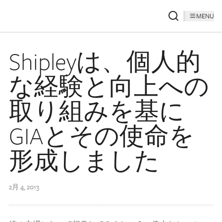
MENU
Shipleyは、個人的
な経験と向上への
取り組みを基に
GIAとその使命を
形成しました
2月 4, 2013