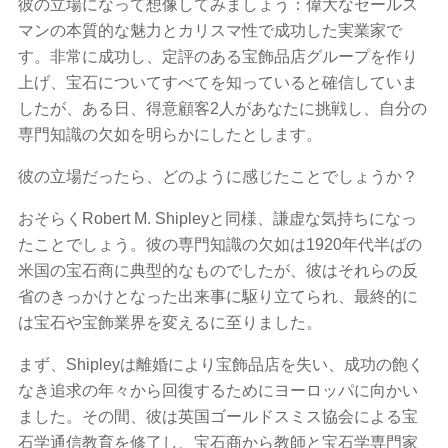
彼の立場になって想像してみましょう：偉大なセールス
マンの本質的な魅力とカリスマ性で成功した実業家で
す。非常に成功し、定評のある宝飾品店グループを作り
上げ、宝石についてすべてを知っていると確​​信していま
したが、ある日、得意顧客2人があなたに挑戦し、自分の
専門知識の欠如を明らかにしたとします。
彼の立場だったら、どのように感じたことでしょうか？
おそらくRobert M. Shipleyと同様、謙虚な気持ちになっ
たことでしょう。彼の専門知識の欠如は1920年代半ばの
米国の宝石商に典型的なものでしたが、彼はそれらの反
省のきっかけとなった出来事に駆り立てられ、最終的に
は宝石や宝飾業界を変えるに至りました。
まず、Shipleyは離婚により宝飾品店を失い、成功の飽く
なき追求の年々から回復するためにヨーロッパに向かい
ました。その間、彼は英国ゴールドスミス協会による宝
石学通信教育を修了し、宝石商から教師と宝石学専門家