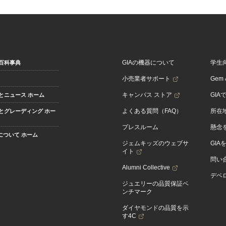
GIAの機器について
学生
百科事典
小売業者サポート
Gem &
キャンパス ストア
GIA
とニュース ホーム
よくある質問（FAQ）
所在
とグレーディング ホー
プレスルーム
懸念
Aについて ホーム
ジェムキッズのウェブサ
GIA
イト
問い
Alumni Collective
デベロ
ジュエリーの品質保証ベ
ンチマーク
ダイヤモンドの品質を示
す4C