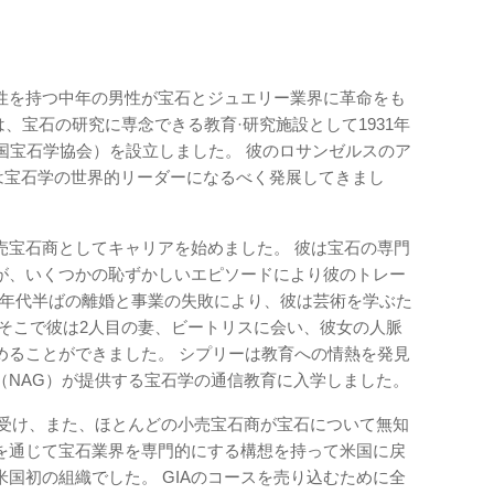
性を持つ中年の男性が宝石とジュエリー業界に革命をも
は、宝石の研究に専念できる教育·研究施設として1931年
 America（米国宝石学協会）を設立しました。 彼のロサンゼルスのア
は宝石学の世界的リーダーになるべく発展してきまし
売宝石商としてキャリアを始めました。 彼は宝石の専門
が、いくつかの恥ずかしいエピソードにより彼のトレー
20年代半ばの離婚と事業の失敗により、彼は芸術を学ぶた
 そこで彼は2人目の妻、ビートリスに会い、彼女の人脈
めることができました。 シプリーは教育への情熱を発見
（NAG）が提供する宝石学の通信教育に入学しました。
を受け、また、ほとんどの小売宝石商が宝石について無知
を通じて宝石業界を専門的にする構想を持って米国に戻
米国初の組織でした。 GIAのコースを売り込むために全