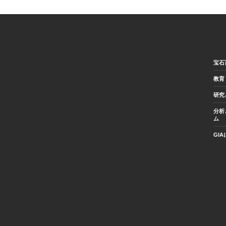
宝石
教育
研究
分析
ム
GI