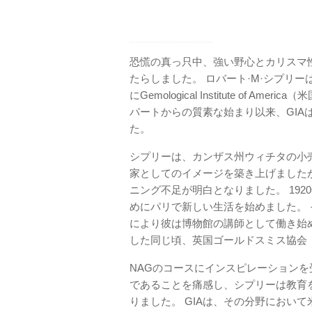
恐慌の真っ只中、強い野心とカリスマ
たらしました。 ロバート·M·シプリー
にGemological Institute of
パートからの質素な始まり以来、GIA
た。
シプリーは、カンザス州ウィチタの小
家としてのイメージを築き上げました
ニング不足が明白となりました。 19
めにパリで新しい生活を始めました。
により彼は博物館の講師として働き始
した同じ頃、英国ゴールドスミス協会
NAGのコースにインスピレーション
であることを痛感し、シプリーは教育
りました。 GIAは、その分野において