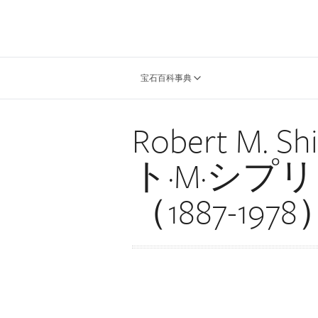
宝石百科事典
Robert M. 
ト·M·シプ
（1887-1978