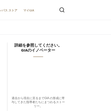
ンパス ストア
マイGIA
詳細を参照してください。
GIAのイノベーター
過去から現在に至るまでGIA の形成に寄
与してきた指導者たちにまつわるストー
リー。