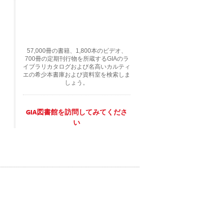
57,000冊の書籍、1,800本のビデオ、
700冊の定期刊行物を所蔵するGIAのラ
イブラリカタログおよび名高いカルティ
エの希少本書庫および資料室を検索しま
しょう。
GIA図書館を訪問してみてくださ
い