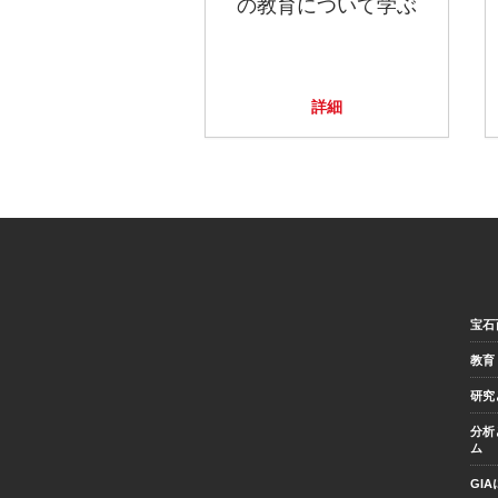
の教育について学ぶ
詳細
宝石
教育
研究
分析
ム
GI