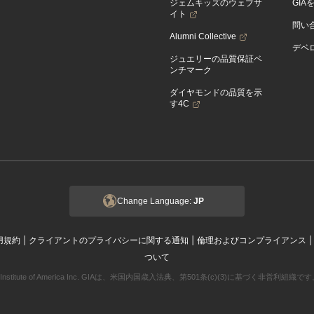
ジェムキッズのウェブサ
GIA
イト
問い
Alumni Collective
デベロ
ジュエリーの品質保証ベ
ンチマーク
ダイヤモンドの品質を示
す4C
Change Language:
JP
|
|
用規約
クライアントのプライバシーに関する通知
倫理およびコンプライアンス
ついて
ogical Institute of America Inc. GIAは、米国内国歳入法典、第501条(c)(3)に基づく非