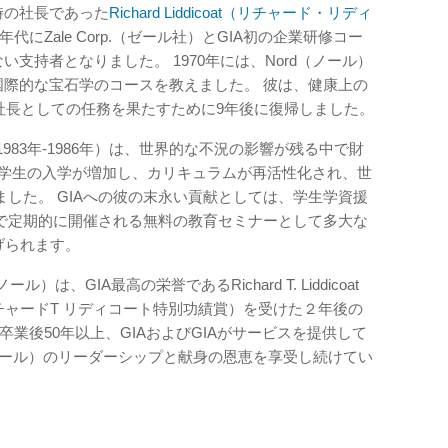
時の社長であった
Richard Liddicoat（リチャード・リディ
年代にZale Corp.（ゼール社）とGIA初の企業研修コー
い支持者となりました。 1970年には、Nord（ノール）
国際的な宝石学のコースを教えました。 彼は、健康上の
IA社長としての任務を果たすために9年後に復帰しました。
983年-1986年）は、世界的な不況の影響が残る中で財
、学生の入学が増加し、カリキュラムが再活性化され、世
した。 GIAへの彼の末永い貢献としては、学生学資援
で定期的に開催される無料の教育セミナーとして多大な
挙げられます。
は、GIA最高の栄誉であるRichard T. Liddicoat
t Award（リチャードT リディコート特別功績賞）を受けた２年後の
 卒業後50年以上、GIAおよびGIAがサービスを提供して
レン·ノール）のリーダーシップと献身の恩恵を享受し続けてい