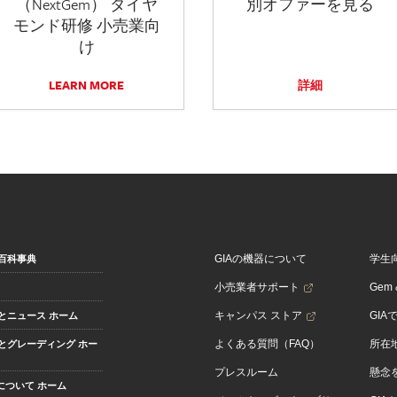
（NextGem） ダイヤ
別オファーを見る
モンド研修 小売業向
け
LEARN MORE
詳細
GIAの機器について
学生
百科事典
小売業者サポート
Gem &
キャンパス ストア
GIA
とニュース ホーム
よくある質問（FAQ）
所在
とグレーディング ホー
プレスルーム
懸念
Aについて ホーム