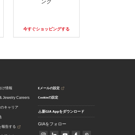
ング
今すぐショッピングする
Eメールの設定
向け情報
Cookieの設定
 Jewelry Careers
でのキャリア
新GIA Appをダウンロード
地
GIAをフォロー
を報告する