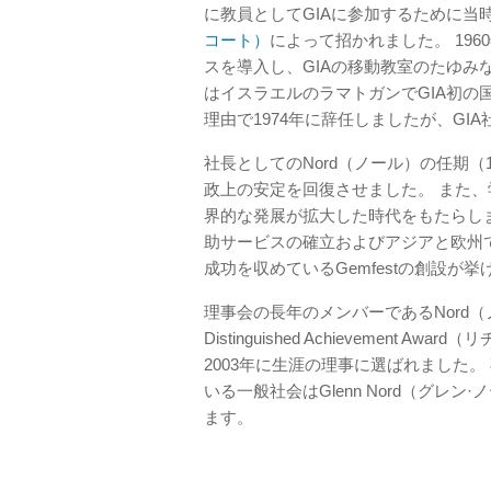
に教員としてGIAに参加するために当
コート）
によって招かれました。 1960
スを導入し、GIAの移動教室のたゆみな
はイスラエルのラマトガンでGIA初の
理由で1974年に辞任しましたが、G
社長としてのNord（ノール）の任期（1
政上の安定を回復させました。 また
界的な発展が拡大した時代をもたらしま
助サービスの確立およびアジアと欧州
成功を収めているGemfestの創設が
理事会の長年のメンバーであるNord（ノール）
Distinguished Achievemen
2003年に生涯の理事に選ばれました。
いる一般社会はGlenn Nord（グ
ます。