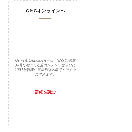
G＆Gオンラインへ
Gems & Gemology(宝石と宝石学)の最
新号で紹介した全コンテンツならびに
1934年以降の当季刊誌の毎号へアクセ
スできます。
詳細を読む