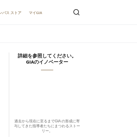
ンパス ストア
マイGIA
詳細を参照してください。
GIAのイノベーター
過去から現在に至るまでGIA の形成に寄
与してきた指導者たちにまつわるストー
リー。