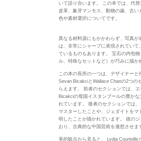
いて語り合います。 この本では、代
皮革、象牙マンモス、動物の歯、古い
色や素材選択についてです。
異なる材料源にもかかわらず、写真が
は、非常にシャープに表現されていて
ているものもあります。 宝石の内包
ル、特殊なセットなど）が巧みに描か
この本の長所の一つは、デザイナーと
Sevan BicakciとWallace 
らえます。 前者のセクションでは、
Bicakciの母国イスタンブールの豊
れています。 後者のセクションでは、
マスターしたことや、ジェダイトをマ
明したことが描かれています。 彼の
おり、古典的な中国芸術を連想させま
美的観点から見ると、 Lydia Courtei