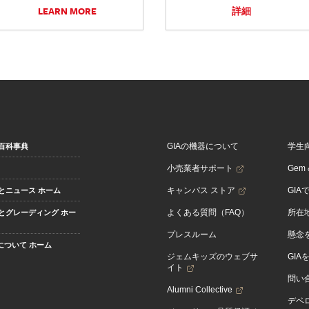
LEARN MORE
詳細
GIAの機器について
学生
百科事典
小売業者サポート
Gem &
キャンパス ストア
GIA
とニュース ホーム
よくある質問（FAQ）
所在
とグレーディング ホー
プレスルーム
懸念
Aについて ホーム
ジェムキッズのウェブサ
GIA
イト
問い
Alumni Collective
デベロ