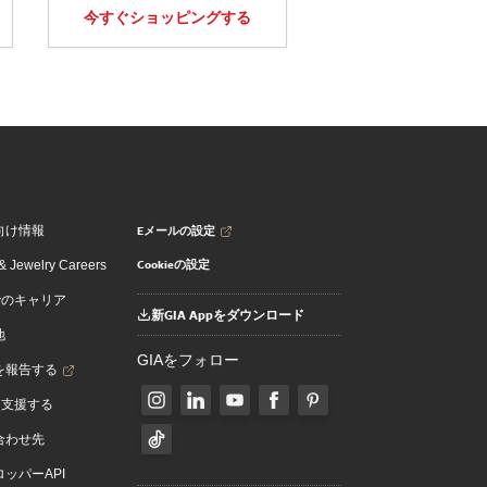
今すぐショッピングする
Eメールの設定
向け情報
Cookieの設定
 Jewelry Careers
でのキャリア
新GIA Appをダウンロード
地
GIAをフォロー
を報告する
を支援する
合わせ先
ッパーAPI