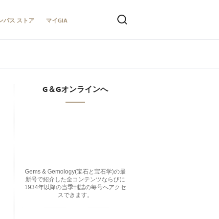
ンパス ストア
マイGIA
G＆Gオンラインへ
Gems & Gemology(宝石と宝石学)の最
新号で紹介した全コンテンツならびに
1934年以降の当季刊誌の毎号へアクセ
スできます。