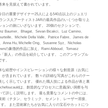
将来を見据えて書かれています。
日の重要デザイナー25人による540点以上のジュエリ
ランス人アーティストJARの最高作品のいくつか取り上
ョンの旅にいざないます。 20個のセクションで、
renz Baumer、Bhagat、Sevan Bicakci、Luz Camino、
rteille、Michele Della Valle、Patrice Fabre、James de
、Anna Hu, Michelle Ong、Susanne Syz、Nicholas
on Yewnの象徴的作品に加え、Rami Abboud、Tomasz
yaleなどの「新人」の作品を紹介しています。 このアンサンブル
です。
​​な経歴やインスピレーションの様々な創造源（お気に
）が含まれています。 数々の詳細な写真がこれらのテー
美しく示しています。 優れた職人技による作品が表と裏
 Rochefoucauldは、創造的なプロセスに意義深い洞察を与
いて詳しく説明します。 最も貴重なコメントの中には、
技術（チタン、セラミック、セメント、レーザー溶接、
ります。 また芸術家たちがお気に入りの宝石やカットにつ