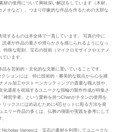
替素材の使用について興味深い解説をしています（木材、
カメオなど）。つまり印象的な作品を作るための大胆な
表現するものは本全体で一貫しています。 写真の中に
、読者が作品の重さや滑らかさを感じられるようになっ
物、特殊な彫刻、宝石の技術（マイクロモザイクやエナメ
れています。
作品を芸術的・文化的な文脈に置いていることです。
Chanの2つのセクションには、特に技術的・審美的な観点から心を捕
エナメル加工やストーンカッティングの貴重な職人技や、
かな文化遺産を祝福するユニークな指輪の製作作成が特集さ
「禅哲学者」という愛称を持つChanがチタンの使用を
トリックスにはめ込むために4芯セットに彫る方法を発
ジュエリー作品の多くは、仏教の側面や実践を参考にして
す。
lleとNicholas Varneyは、宝石の素材を利用してユニークな