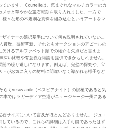
ます。 Courteilleは、気まぐれなマルチカラーのカ
カメオと華やかな宝石彫刻を取り入れました。一方で
品に、様々な形の不規則な真珠を組み込むというアートをマ
デザイナーの選択基準について何も説明されていないこ
、入賞歴、技術革新、それともオークションのアピールの
に欠けるアルファベット順での紹介も欠点だと言えま
興味深い比較や有意義な結論を提供できかもしれません。
展開の繰り返しになります。例えば、完璧の探究や、宝
ストがお気に入りの材料に間違いなく導かれる様子など
はおそらくvesuvianite（ベスピアナイト）の誤植であると気
この本ではラガーディア空港がニュージャージー州にある
宝石サイズについて言及がほとんどありません。 ジュエ
供しているので、これらの詳細は入手可能であったはず