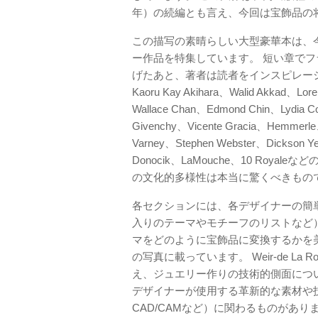
年）の続編とも言え、今回は宝飾品の
この描写の素晴らしい大型豪華本は、今
ー作品を特集しています。 短い章でフ
げたあと、著者は読者をインスピレーシ
Kaoru Kay Akihara、Walid Akkad、Lo
Wallace Chan、Edmond Chin、Lydia Cou
Givenchy、Vicente Gracia、Hemmerle
Varney、Stephen Webster、Dicks
Donocik、LaMouche、10 Ro
の文化的多様性は本当に驚くべきもの
各セクションには、各デザイナーの簡単
入りのテーマやモチーフのリストなど
マをどのように宝飾品に変換するかを
の写真に載っています。 Weir-de La
え、ジュエリー作りの技術的側面につ
デザイナーが使用する革新的な素材や
CAD/CAMなど）に関わるものがあ