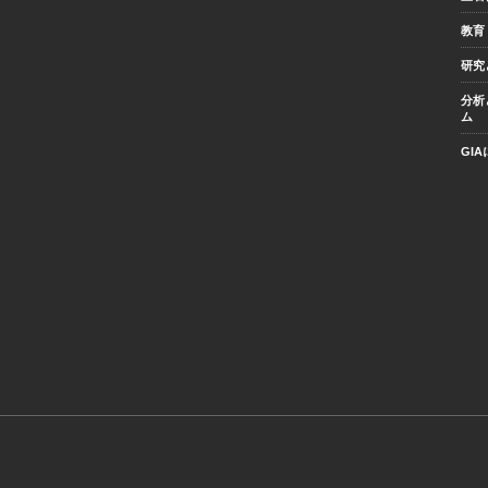
教育
研究
分析
ム
GI