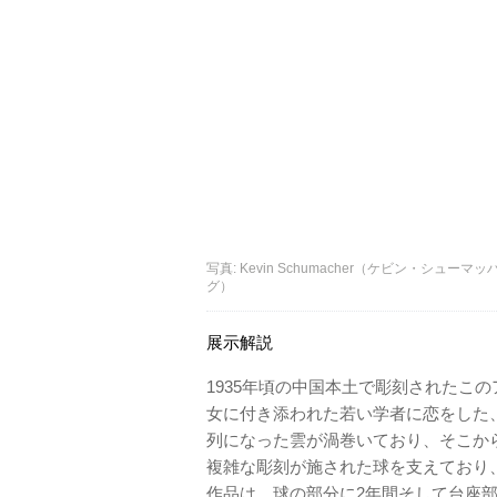
写真: Kevin Schumacher（ケビン・シューマッ
グ）
展示解説
1935年頃の中国本土で彫刻されたこ
女に付き添われた若い学者に恋をした
列になった雲が渦巻いており、そこか
複雑な彫刻が施された球を支えており、
作品は、球の部分に2年間そして台座部