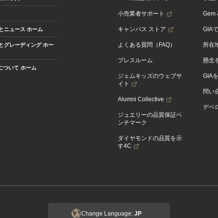
小売業者サポート
Gem &
キャンパス ストア
GIA
とニュース ホーム
よくある質問（FAQ）
所在
とグレーディング ホー
プレスルーム
懸念
Aについて ホーム
ジェムキッズのウェブサ
GIA
イト
問い
Alumni Collective
デベロ
ジュエリーの品質保証ベ
ンチマーク
ダイヤモンドの品質を示
す4C
Change Language:
JP