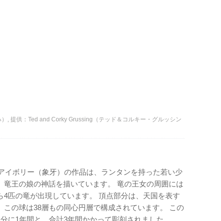
ハ）, 提供：Ted and Corky Grussing（テッド＆コルキー・グルッシン
のアイボリー（象牙）の作品は、ランタンを持った若い少
、竜王の娘の神話を描いています。 竜の王女の周囲には
ら4匹の竜が出現しています。 頂点部分は、天国を表す
この球は38層もの同心円層で構成されています。 この
分に1年間と、合計3年間かかって彫刻されました。