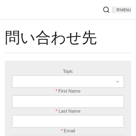
MENU
問い合わせ先
Topic
*
First Name
*
Last Name
*
Email