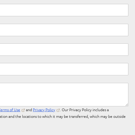
Terms of Use
and
Privacy Policy
. Our Privacy Policy includes a
tion and the locations to which it may be transferred, which may be outside