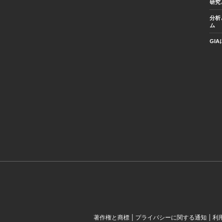
研究
分析
ム
GI
|
|
著作権と商標
プライバシーに関する通知
利