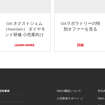
GIA ネクストジェム
GIAラボラトリーの特
（NextGem） ダイヤモ
別オファーを見る
ンド研修 小売業向け
LEARN MORE
詳細
GIAの機器について
学生
百科事典
小売業者サポート
Gem &