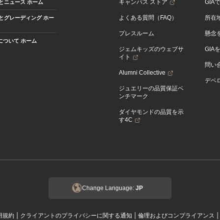
キャンパス ストア
GIA
とニュース ホーム
よくある質問（FAQ）
所在
とグレーディング ホー
プレスルーム
懸念
Aについて ホーム
ジェムキッズのウェブサ
GIA
イト
問い
Alumni Collective
デベロ
ジュエリーの品質保証ベ
ンチマーク
ダイヤモンドの品質を示
す4C
Change Language:
JP
|
|
用規約
クライアントのプライバシーに関する通知
倫理およびコンプライアンス