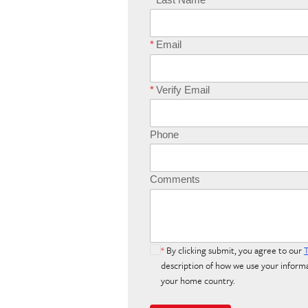
*
Email
*
Verify Email
Phone
Comments
*
By clicking submit, you agree to our
description of how we use your informa
your home country.