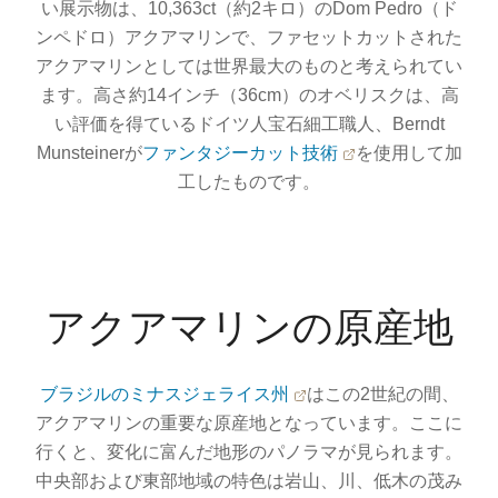
い展示物は、10,363ct（約2キロ）のDom Pedro（ド
ンペドロ）アクアマリンで、ファセットカットされた
アクアマリンとしては世界最大のものと考えられてい
ます。高さ約14インチ（36cm）のオベリスクは、高
い評価を得ているドイツ人宝石細工職人、Berndt
Munsteinerが
ファンタジーカット技術
を使用して加
工したものです。
アクアマリンの原産地
ブラジルのミナスジェライス州
はこの2世紀の間、
アクアマリンの重要な原産地となっています。ここに
行くと、変化に富んだ地形のパノラマが見られます。
中央部および東部地域の特色は岩山、川、低木の茂み