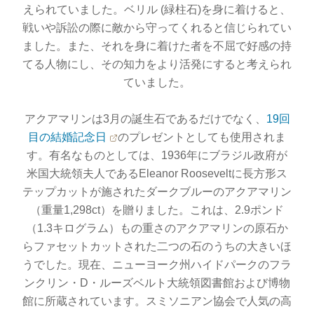
えられていました。ベリル (緑柱石)を身に着けると、
戦いや訴訟の際に敵から守ってくれると信じられてい
ました。また、それを身に着けた者を不屈で好感の持
てる人物にし、その知力をより活発にすると考えられ
ていました。
アクアマリンは3月の誕生石であるだけでなく、
19回
目の結婚記念日
のプレゼントとしても使用されま
す。有名なものとしては、1936年にブラジル政府が
米国大統領夫人であるEleanor Rooseveltに長方形ス
テップカットが施されたダークブルーのアクアマリン
（重量1,298ct）を贈りました。これは、2.9ポンド
（1.3キログラム）もの重さのアクアマリンの原石か
らファセットカットされた二つの石のうちの大きいほ
うでした。現在、ニューヨーク州ハイドパークのフラ
ンクリン・D・ルーズベルト大統領図書館および博物
館に所蔵されています。スミソニアン協会で人気の高