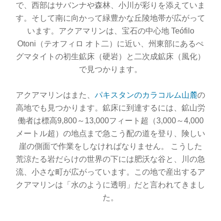
で、西部はサバンナや森林、小川が彩りを添えていま
す。そして南に向かって緑豊かな丘陵地帯が広がって
います。アクアマリンは、宝石の中心地 Teófilo
Otoni（テオフィロ オト二）に近い、州東部にあるぺ
グマタイトの初生鉱床（硬岩）と二次成鉱床（風化）
で見つかります。
アクアマリンはまた、
パキスタンのカラコルム山麓
の
高地でも見つかります。鉱床に到達するには、鉱山労
働者は標高9,800～13,000フィート超（3,000～4,000
メートル超）の地点まで急こう配の道を登り、険しい
崖の側面で作業をしなければなりません。 こうした
荒涼たる岩だらけの世界の下には肥沃な谷と、川の急
流、小さな町が広がっています。この地で産出するア
クアマリンは「水のように透明」だと言われてきまし
た。