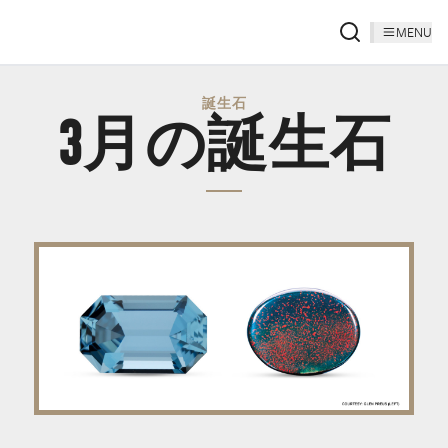
MENU
誕生石
3月の誕生石