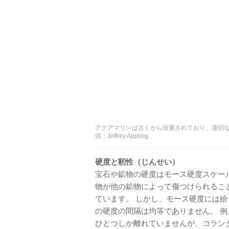
アクアマリンは古くから珍重されており、適切な
供：Jeffrey Appling
硬度と靭性（じんせい）
宝石や鉱物の硬度はモース硬度スケー
物が他の鉱物によって傷つけられるこ
ています。 しかし、モース硬度には紛
の硬度の間隔は均等でありません。 
ひとつしか離れていませんが、コラン