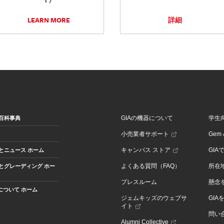
LEARN MORE
詳細
GIAの機器について
学生
百科事典
小売業者サポート
Gem &
キャンパス ストア
GIA
とニュース ホーム
よくある質問（FAQ）
所在
とグレーディング ホー
プレスルーム
懸念
Aについて ホーム
ジェムキッズのウェブサ
GIA
イト
問い
Alumni Collective