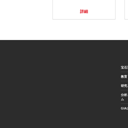
詳細
宝石
教育
研究
分析
ム
GI