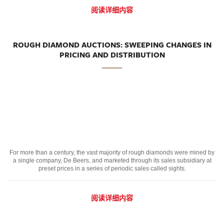
阅读详细内容
ROUGH DIAMOND AUCTIONS: SWEEPING CHANGES IN
PRICING AND DISTRIBUTION
For more than a century, the vast majority of rough diamonds were mined by
a single company, De Beers, and marketed through its sales subsidiary at
preset prices in a series of periodic sales called sights.
阅读详细内容