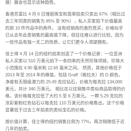
展）展会也显示这种趋势。
香港苏富比 4 月 6 日瑰丽珠宝和翡翠拍卖只卖出 67%（相比过
去三年同类的销售为 85% 至 90%），私人买家拍下价值最高
的前 10 件作品中的两件。 没有经销商的激烈竞买，价格似乎
已从去年此类销售的最高值下降，但往往难以进行比较，因为
一些作品有独一无二的性质，让它们更令人渴望拥有。
佳士得 4 月 14 日的纽约拍卖创造了一个价格记录：一位亚洲
私人买家以 510 万美元拍下一条四串的天然珍珠项链，珍珠大
小范围在 4.90 毫米和 12.65 毫米之间。 然而，其他价格低于
2013 年至 2014 年的峰值，包括 Graff（格拉夫）的 D 颜色，
净度有无瑕级潜力的 25.49 克拉钻石，价格为每克拉 134,000
美元，共计 340 万美元。 相比在以往销售中类似商品取得的价
格，该价格每克拉低了大约 5 至 6 万美元。 一颗 5.29 克拉的
浓彩紫粉红色钻石以每克拉 110 万美元的价格售出，这个价格
显著低于过去三年拍卖的类似宝石的价格。
按价值计算，佳士得的纽约销售比例为 77%，再次稍微低于近
几年的拍卖。