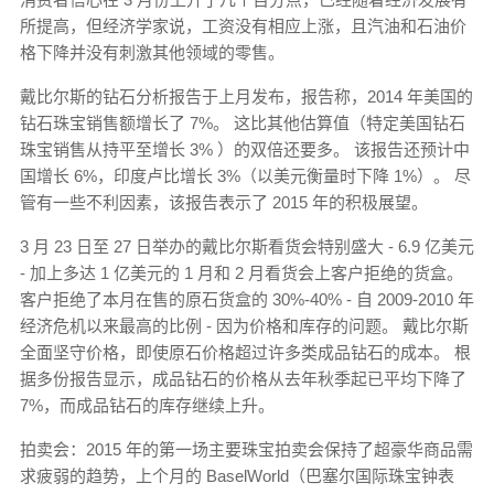
所提高，但经济学家说，工资没有相应上涨，且汽油和石油价
格下降并没有刺激其他领域的零售。
戴比尔斯的钻石分析报告于上月发布，报告称，2014 年美国的
钻石珠宝销售额增长了 7%。 这比其他估算值（特定美国钻石
珠宝销售从持平至增长 3% ）的双倍还要多。 该报告还预计中
国增长 6%，印度卢比增长 3%（以美元衡量时下降 1%）。 尽
管有一些不利因素，该报告表示了 2015 年的积极展望。
3 月 23 日至 27 日举办的戴比尔斯看货会特别盛大 - 6.9 亿美元
- 加上多达 1 亿美元的 1 月和 2 月看货会上客户拒绝的货盒。
客户拒绝了本月在售的原石货盒的 30%-40% - 自 2009-2010 年
经济危机以来最高的比例 - 因为价格和库存的问题。 戴比尔斯
全面坚守价格，即使原石价格超过许多类成品钻石的成本。 根
据多份报告显示，成品钻石的价格从去年秋季起已平均下降了
7%，而成品钻石的库存继续上升。
拍卖会：2015 年的第一场主要珠宝拍卖会保持了超豪华商品需
求疲弱的趋势，上个月的 BaselWorld（巴塞尔国际珠宝钟表